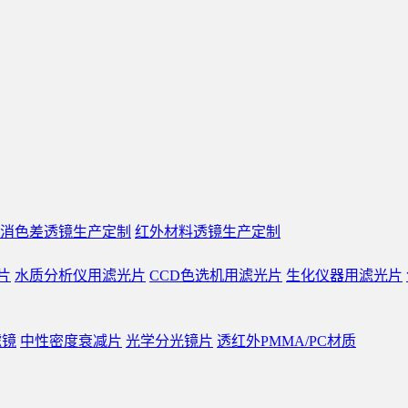
消色差透镜生产定制
红外材料透镜生产定制
片
水质分析仪用滤光片
CCD色选机用滤光片
生化仪器用滤光片
滤镜
中性密度衰减片
光学分光镜片
透红外PMMA/PC材质