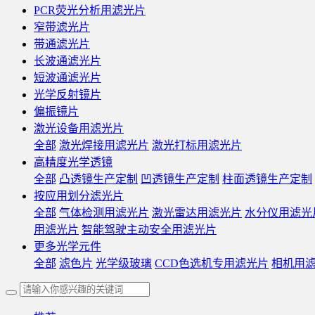
PCR荧光分析用滤光片
窄带滤光片
带通滤光片
长波通滤光片
短波通滤光片
光学反射镜片
偏振镜片
激光设备用滤光片
全部
激光焊接用滤光片
激光打标用滤光片
高精度光学透镜
全部
凸透镜生产定制
凹透镜生产定制
柱面透镜生产定制
按应用划分滤光片
全部
气体检测用滤光片
激光雷达用滤光片
水分仪用滤光
用滤光片
智能驾驶主动安全用滤光片
更多光学元件
全部
滤色片
光学级玻璃
CCD色选机专用滤光片
相机用