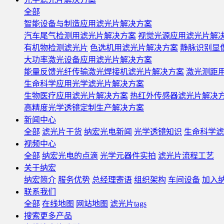
全部
智能设备与制造应用滤光片解决方案
汽车尾气检测用滤光片解决方案
视觉光源应用滤光片解
有机物检测滤光片
色选机用滤光片解决方案
静脉识别显
大功率激光设备应用滤光片解决方案
能量反馈光纤传输激光焊接机滤光片解决方案
激光测距
生命科学应用光学滤光片解决方案
生物医疗应用滤光片解决方案
热红外传感器滤光片解决
高精度光学透镜定制生产解决方案
新闻中心
全部
滤光片干货
纳宏光电新闻
光学透镜知识
生命科学滤
视频中心
全部
纳宏光电的点滴
光学元器件实拍
滤光片流程工艺
关于纳宏
纳宏简介
服务优势
总经理寄语
组织架构
车间设备
加入
联系我们
全部
在线地图
网站地图
滤光片tags
搜索更多产品