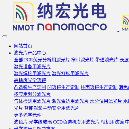
网站首页
滤光片产品中心
全部
PCR荧光分析用滤光片
窄带滤光片
带通滤光片
长波
激光设备用滤光片
激光焊接用滤光片
激光打标用滤光片
高精度光学透镜
凸透镜生产定制
凹透镜生产定制
柱面透镜生产定制
消色
按应用划分滤光片
气体检测用滤光片
激光雷达用滤光片
水分仪用滤光片
水
光片
智能驾驶主动安全用滤光片
更多光学元件
滤色片
光学级玻璃
CCD色选机专用滤光片
相机用滤镜
光学滤光片解决方案