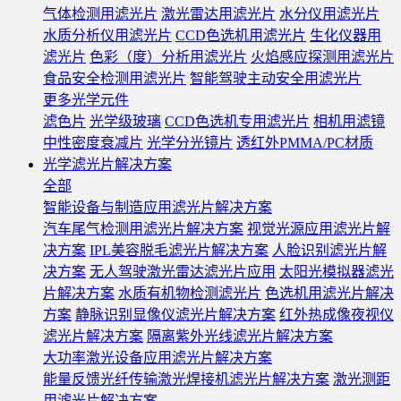
气体检测用滤光片
激光雷达用滤光片
水分仪用滤光片
水质分析仪用滤光片
CCD色选机用滤光片
生化仪器用
滤光片
色彩（度）分析用滤光片
火焰感应探测用滤光片
食品安全检测用滤光片
智能驾驶主动安全用滤光片
更多光学元件
滤色片
光学级玻璃
CCD色选机专用滤光片
相机用滤镜
中性密度衰减片
光学分光镜片
透红外PMMA/PC材质
光学滤光片解决方案
全部
智能设备与制造应用滤光片解决方案
汽车尾气检测用滤光片解决方案
视觉光源应用滤光片解
决方案
IPL美容脱毛滤光片解决方案
人脸识别滤光片解
决方案
无人驾驶激光雷达滤光片应用
太阳光模拟器滤光
片解决方案
水质有机物检测滤光片
色选机用滤光片解决
方案
静脉识别显像仪滤光片解决方案
红外热成像夜视仪
滤光片解决方案
隔离紫外光线滤光片解决方案
大功率激光设备应用滤光片解决方案
能量反馈光纤传输激光焊接机滤光片解决方案
激光测距
用滤光片解决方案