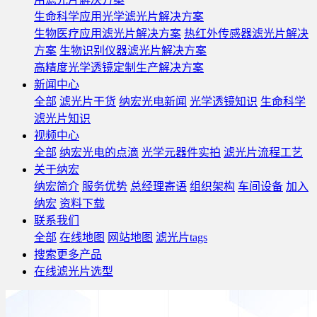
生命科学应用光学滤光片解决方案
生物医疗应用滤光片解决方案
热红外传感器滤光片解决
方案
生物识别仪器滤光片解决方案
高精度光学透镜定制生产解决方案
新闻中心
全部
滤光片干货
纳宏光电新闻
光学透镜知识
生命科学
滤光片知识
视频中心
全部
纳宏光电的点滴
光学元器件实拍
滤光片流程工艺
关于纳宏
纳宏简介
服务优势
总经理寄语
组织架构
车间设备
加入
纳宏
资料下载
联系我们
全部
在线地图
网站地图
滤光片tags
搜索更多产品
在线滤光片选型