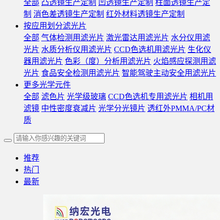
全部
凸透镜生产定制
凹透镜生产定制
柱面透镜生产定
制
消色差透镜生产定制
红外材料透镜生产定制
按应用划分滤光片
全部
气体检测用滤光片
激光雷达用滤光片
水分仪用滤
光片
水质分析仪用滤光片
CCD色选机用滤光片
生化仪
器用滤光片
色彩（度）分析用滤光片
火焰感应探测用滤
光片
食品安全检测用滤光片
智能驾驶主动安全用滤光片
更多光学元件
全部
滤色片
光学级玻璃
CCD色选机专用滤光片
相机用
滤镜
中性密度衰减片
光学分光镜片
透红外PMMA/PC材
质
推荐
热门
最新