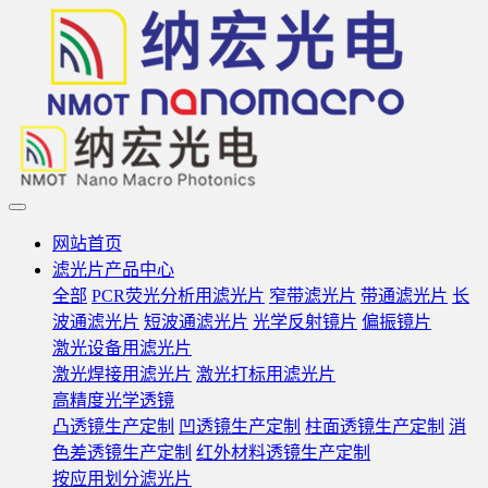
网站首页
滤光片产品中心
全部
PCR荧光分析用滤光片
窄带滤光片
带通滤光片
长
波通滤光片
短波通滤光片
光学反射镜片
偏振镜片
激光设备用滤光片
激光焊接用滤光片
激光打标用滤光片
高精度光学透镜
凸透镜生产定制
凹透镜生产定制
柱面透镜生产定制
消
色差透镜生产定制
红外材料透镜生产定制
按应用划分滤光片