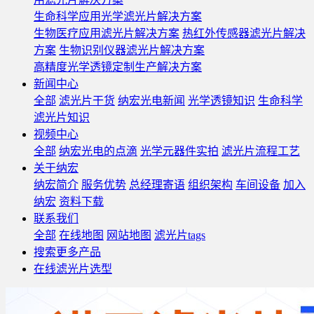
生命科学应用光学滤光片解决方案
生物医疗应用滤光片解决方案
热红外传感器滤光片解决
方案
生物识别仪器滤光片解决方案
高精度光学透镜定制生产解决方案
新闻中心
全部
滤光片干货
纳宏光电新闻
光学透镜知识
生命科学
滤光片知识
视频中心
全部
纳宏光电的点滴
光学元器件实拍
滤光片流程工艺
关于纳宏
纳宏简介
服务优势
总经理寄语
组织架构
车间设备
加入
纳宏
资料下载
联系我们
全部
在线地图
网站地图
滤光片tags
搜索更多产品
在线滤光片选型