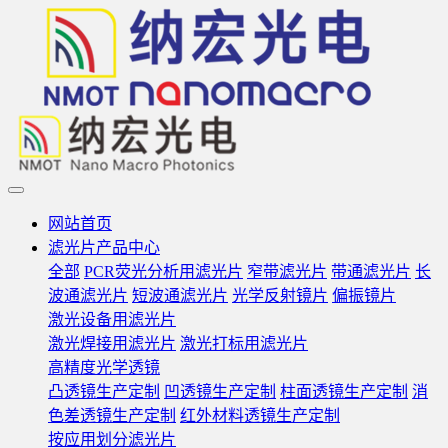
网站首页
滤光片产品中心
全部
PCR荧光分析用滤光片
窄带滤光片
带通滤光片
长
波通滤光片
短波通滤光片
光学反射镜片
偏振镜片
激光设备用滤光片
激光焊接用滤光片
激光打标用滤光片
高精度光学透镜
凸透镜生产定制
凹透镜生产定制
柱面透镜生产定制
消
色差透镜生产定制
红外材料透镜生产定制
按应用划分滤光片