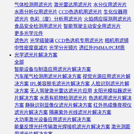
气体检测用滤光片
激光雷达用滤光片
水分仪用滤光片
水质分析仪用滤光片
CCD色选机用滤光片
生化仪器用
滤光片
色彩（度）分析用滤光片
火焰感应探测用滤光片
食品安全检测用滤光片
智能驾驶主动安全用滤光片
更多光学元件
滤色片
光学级玻璃
CCD色选机专用滤光片
相机用滤镜
中性密度衰减片
光学分光镜片
透红外PMMA/PC材质
光学滤光片解决方案
全部
智能设备与制造应用滤光片解决方案
汽车尾气检测用滤光片解决方案
视觉光源应用滤光片解
决方案
IPL美容脱毛滤光片解决方案
人脸识别滤光片解
决方案
无人驾驶激光雷达滤光片应用
太阳光模拟器滤光
片解决方案
水质有机物检测滤光片
色选机用滤光片解决
方案
静脉识别显像仪滤光片解决方案
红外热成像夜视仪
滤光片解决方案
隔离紫外光线滤光片解决方案
大功率激光设备应用滤光片解决方案
能量反馈光纤传输激光焊接机滤光片解决方案
激光测距
用滤光片解决方案