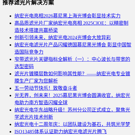
推荐滤光片解决方案
纳宏光电亮相2026慕尼黑上海光博会彰显技术实力
高品质滤光片厂家纳宏光电亮相 2025CIOE：以精密制
造技术搭建共赢桥梁
创新引领未来，纳宏光电2024光博会大放异彩
纳宏光电滤光片产品闪耀德国慕尼黑光博会 彰显中国智
造国际竞争力
窄带滤光片关键指标全解析（一）：中心波长与带宽的
选型密码
滤光片镀膜层数如何影响其性能？——纳宏光电专业镀
膜生产厂家为您解析
五一劳动节快乐！致敬奋斗者
光无界，创未来！2025慕尼黑光博会圆满收官，纳宏光
电助力南方智造闪耀全球
纳宏光电华东战略升级！苏州分公司正式成立，聚焦光
学滤光片技术创新
纳宏光电十二周年庆：以团队建设为基石，共筑光学梦
ISO13485体系认证助力纳宏光电滤光片腾飞