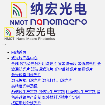
网站首页
滤光片产品中心
全部
PCR荧光分析用滤光片
窄带滤光片
带通滤光片
长
波通滤光片
短波通滤光片
光学反射镜片
偏振镜片
激光设备用滤光片
激光焊接用滤光片
激光打标用滤光片
高精度光学透镜
凸透镜生产定制
凹透镜生产定制
柱面透镜生产定制
消
色差透镜生产定制
红外材料透镜生产定制
按应用划分滤光片