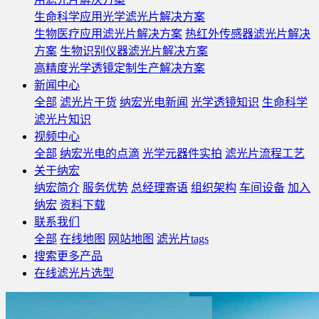
生命科学应用光学滤光片解决方案
生物医疗应用滤光片解决方案
热红外传感器滤光片解决
方案
生物识别仪器滤光片解决方案
高精度光学透镜定制生产解决方案
新闻中心
全部
滤光片干货
纳宏光电新闻
光学透镜知识
生命科学
滤光片知识
视频中心
全部
纳宏光电的点滴
光学元器件实拍
滤光片流程工艺
关于纳宏
纳宏简介
服务优势
总经理寄语
组织架构
车间设备
加入
纳宏
资料下载
联系我们
全部
在线地图
网站地图
滤光片tags
搜索更多产品
在线滤光片选型