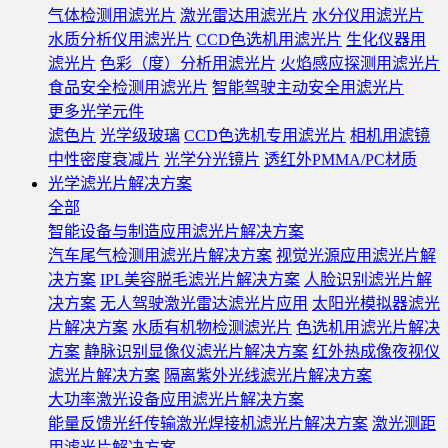
气体检测用滤光片
激光雷达用滤光片
水分仪用滤光片
水质分析仪用滤光片
CCD色选机用滤光片
生化仪器用
滤光片
色彩（度）分析用滤光片
火焰感应探测用滤光片
食品安全检测用滤光片
智能驾驶主动安全用滤光片
更多光学元件
滤色片
光学级玻璃
CCD色选机专用滤光片
相机用滤镜
中性密度衰减片
光学分光镜片
透红外PMMA/PC材质
光学滤光片解决方案
全部
智能设备与制造应用滤光片解决方案
汽车尾气检测用滤光片解决方案
视觉光源应用滤光片解
决方案
IPL美容脱毛滤光片解决方案
人脸识别滤光片解
决方案
无人驾驶激光雷达滤光片应用
太阳光模拟器滤光
片解决方案
水质有机物检测滤光片
色选机用滤光片解决
方案
静脉识别显像仪滤光片解决方案
红外热成像夜视仪
滤光片解决方案
隔离紫外光线滤光片解决方案
大功率激光设备应用滤光片解决方案
能量反馈光纤传输激光焊接机滤光片解决方案
激光测距
用滤光片解决方案