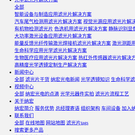
全部
智能设备与制造应用滤光片解决方案
汽车尾气检测用滤光片解决方案
视觉光源应用滤光片解
有机物检测滤光片
色选机用滤光片解决方案
静脉识别显
大功率激光设备应用滤光片解决方案
能量反馈光纤传输激光焊接机滤光片解决方案
激光测距
生命科学应用光学滤光片解决方案
生物医疗应用滤光片解决方案
热红外传感器滤光片解决
高精度光学透镜定制生产解决方案
新闻中心
全部
滤光片干货
纳宏光电新闻
光学透镜知识
生命科学滤
视频中心
全部
纳宏光电的点滴
光学元器件实拍
滤光片流程工艺
关于纳宏
纳宏简介
服务优势
总经理寄语
组织架构
车间设备
加入
联系我们
全部
在线地图
网站地图
滤光片tags
搜索更多产品