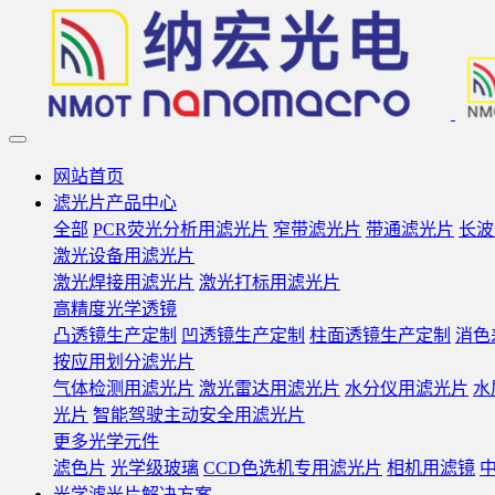
网站首页
滤光片产品中心
全部
PCR荧光分析用滤光片
窄带滤光片
带通滤光片
长波
激光设备用滤光片
激光焊接用滤光片
激光打标用滤光片
高精度光学透镜
凸透镜生产定制
凹透镜生产定制
柱面透镜生产定制
消色
按应用划分滤光片
气体检测用滤光片
激光雷达用滤光片
水分仪用滤光片
水
光片
智能驾驶主动安全用滤光片
更多光学元件
滤色片
光学级玻璃
CCD色选机专用滤光片
相机用滤镜
光学滤光片解决方案