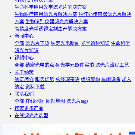
生命科学应用光学滤光片解决方案
生物医疗应用滤光片解决方案
热红外传感器滤光片解决
方案
生物识别仪器滤光片解决方案
高精度光学透镜定制生产解决方案
新闻中心
全部
滤光片干货
纳宏光电新闻
光学透镜知识
生命科学
滤光片知识
视频中心
全部
纳宏光电的点滴
光学元器件实拍
滤光片流程工艺
关于纳宏
纳宏简介
服务优势
总经理寄语
组织架构
车间设备
加入
纳宏
资料下载
联系我们
全部
在线地图
网站地图
滤光片tags
搜索更多产品
在线滤光片选型