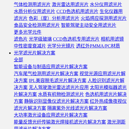
气体检测用滤光片
激光雷达用滤光片
水分仪用滤光片
水质分析仪用滤光片
CCD色选机用滤光片
生化仪器用
滤光片
色彩（度）分析用滤光片
火焰感应探测用滤光片
食品安全检测用滤光片
智能驾驶主动安全用滤光片
更多光学元件
滤色片
光学级玻璃
CCD色选机专用滤光片
相机用滤镜
中性密度衰减片
光学分光镜片
透红外PMMA/PC材质
光学滤光片解决方案
全部
智能设备与制造应用滤光片解决方案
汽车尾气检测用滤光片解决方案
视觉光源应用滤光片解
决方案
IPL美容脱毛滤光片解决方案
人脸识别滤光片解
决方案
无人驾驶激光雷达滤光片应用
太阳光模拟器滤光
片解决方案
水质有机物检测滤光片
色选机用滤光片解决
方案
静脉识别显像仪滤光片解决方案
红外热成像夜视仪
滤光片解决方案
隔离紫外光线滤光片解决方案
大功率激光设备应用滤光片解决方案
能量反馈光纤传输激光焊接机滤光片解决方案
激光测距
用滤光片解决方案