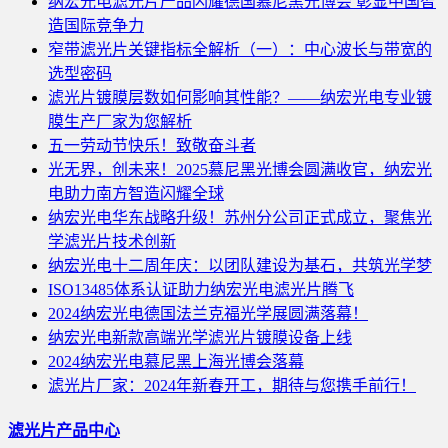
纳宏光电滤光片产品闪耀德国慕尼黑光博会 彰显中国智
造国际竞争力
窄带滤光片关键指标全解析（一）：中心波长与带宽的
选型密码
滤光片镀膜层数如何影响其性能？——纳宏光电专业镀
膜生产厂家为您解析
五一劳动节快乐！致敬奋斗者
光无界，创未来！2025慕尼黑光博会圆满收官，纳宏光
电助力南方智造闪耀全球
纳宏光电华东战略升级！苏州分公司正式成立，聚焦光
学滤光片技术创新
纳宏光电十二周年庆：以团队建设为基石，共筑光学梦
ISO13485体系认证助力纳宏光电滤光片腾飞
2024纳宏光电德国法兰克福光学展圆满落幕！
纳宏光电新款高端光学滤光片镀膜设备上线
2024纳宏光电慕尼黑上海光博会落幕
滤光片厂家：2024年新春开工，期待与您携手前行！
滤光片产品中心