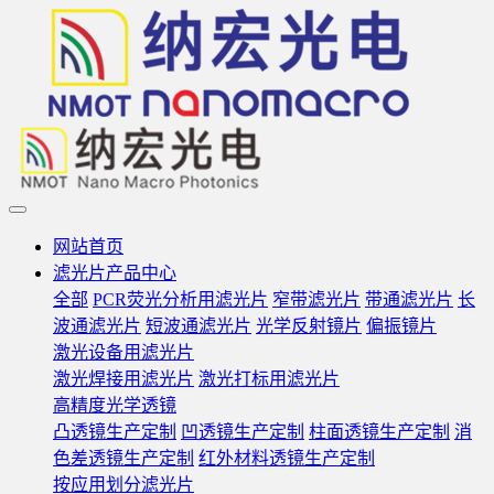
网站首页
滤光片产品中心
全部
PCR荧光分析用滤光片
窄带滤光片
带通滤光片
长
波通滤光片
短波通滤光片
光学反射镜片
偏振镜片
激光设备用滤光片
激光焊接用滤光片
激光打标用滤光片
高精度光学透镜
凸透镜生产定制
凹透镜生产定制
柱面透镜生产定制
消
色差透镜生产定制
红外材料透镜生产定制
按应用划分滤光片