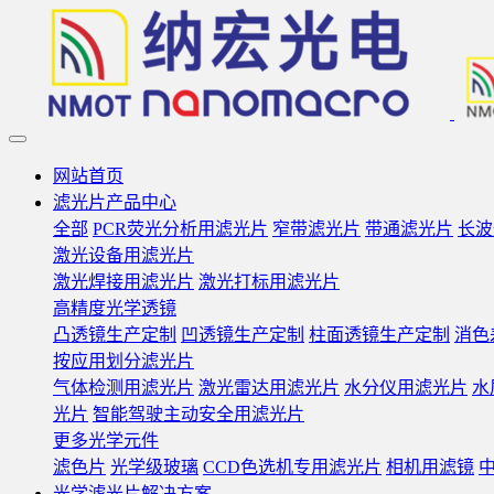
网站首页
滤光片产品中心
全部
PCR荧光分析用滤光片
窄带滤光片
带通滤光片
长波
激光设备用滤光片
激光焊接用滤光片
激光打标用滤光片
高精度光学透镜
凸透镜生产定制
凹透镜生产定制
柱面透镜生产定制
消色
按应用划分滤光片
气体检测用滤光片
激光雷达用滤光片
水分仪用滤光片
水
光片
智能驾驶主动安全用滤光片
更多光学元件
滤色片
光学级玻璃
CCD色选机专用滤光片
相机用滤镜
光学滤光片解决方案