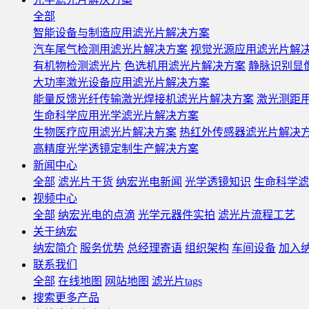
全部
智能设备与制造应用滤光片解决方案
汽车尾气检测用滤光片解决方案
视觉光源应用滤光片解
有机物检测滤光片
色选机用滤光片解决方案
静脉识别显
大功率激光设备应用滤光片解决方案
能量反馈光纤传输激光焊接机滤光片解决方案
激光测距
生命科学应用光学滤光片解决方案
生物医疗应用滤光片解决方案
热红外传感器滤光片解决
高精度光学透镜定制生产解决方案
新闻中心
全部
滤光片干货
纳宏光电新闻
光学透镜知识
生命科学滤
视频中心
全部
纳宏光电的点滴
光学元器件实拍
滤光片流程工艺
关于纳宏
纳宏简介
服务优势
总经理寄语
组织架构
车间设备
加入
联系我们
全部
在线地图
网站地图
滤光片tags
搜索更多产品