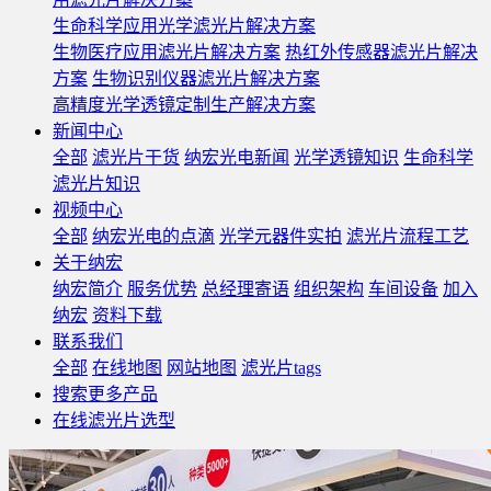
生命科学应用光学滤光片解决方案
生物医疗应用滤光片解决方案
热红外传感器滤光片解决
方案
生物识别仪器滤光片解决方案
高精度光学透镜定制生产解决方案
新闻中心
全部
滤光片干货
纳宏光电新闻
光学透镜知识
生命科学
滤光片知识
视频中心
全部
纳宏光电的点滴
光学元器件实拍
滤光片流程工艺
关于纳宏
纳宏简介
服务优势
总经理寄语
组织架构
车间设备
加入
纳宏
资料下载
联系我们
全部
在线地图
网站地图
滤光片tags
搜索更多产品
在线滤光片选型