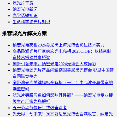
滤光片干货
纳宏光电新闻
光学透镜知识
生命科学滤光片知识
推荐滤光片解决方案
纳宏光电亮相2026慕尼黑上海光博会彰显技术实力
高品质滤光片厂家纳宏光电亮相 2025CIOE：以精密制
造技术搭建共赢桥梁
创新引领未来，纳宏光电2024光博会大放异彩
纳宏光电滤光片产品闪耀德国慕尼黑光博会 彰显中国智
造国际竞争力
窄带滤光片关键指标全解析（一）：中心波长与带宽的
选型密码
滤光片镀膜层数如何影响其性能？——纳宏光电专业镀
膜生产厂家为您解析
五一劳动节快乐！致敬奋斗者
光无界，创未来！2025慕尼黑光博会圆满收官，纳宏光