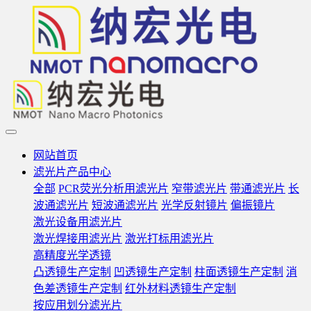
网站首页
滤光片产品中心
全部
PCR荧光分析用滤光片
窄带滤光片
带通滤光片
长
波通滤光片
短波通滤光片
光学反射镜片
偏振镜片
激光设备用滤光片
激光焊接用滤光片
激光打标用滤光片
高精度光学透镜
凸透镜生产定制
凹透镜生产定制
柱面透镜生产定制
消
色差透镜生产定制
红外材料透镜生产定制
按应用划分滤光片