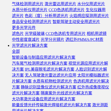
气体检测用滤光片
激光雷达用滤光片
水分仪用滤光片
水质分析仪用滤光片
CCD色选机用滤光片
生化仪器用
滤光片
色彩（度）分析用滤光片
火焰感应探测用滤光片
食品安全检测用滤光片
智能驾驶主动安全用滤光片
更多光学元件
滤色片
光学级玻璃
CCD色选机专用滤光片
相机用滤镜
中性密度衰减片
光学分光镜片
透红外PMMA/PC材质
光学滤光片解决方案
全部
智能设备与制造应用滤光片解决方案
汽车尾气检测用滤光片解决方案
视觉光源应用滤光片解
决方案
IPL美容脱毛滤光片解决方案
人脸识别滤光片解
决方案
无人驾驶激光雷达滤光片应用
太阳光模拟器滤光
片解决方案
水质有机物检测滤光片
色选机用滤光片解决
方案
静脉识别显像仪滤光片解决方案
红外热成像夜视仪
滤光片解决方案
隔离紫外光线滤光片解决方案
大功率激光设备应用滤光片解决方案
能量反馈光纤传输激光焊接机滤光片解决方案
激光测距
用滤光片解决方案