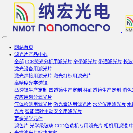
网站首页
滤光片产品中心
全部
PCR荧光分析用滤光片
窄带滤光片
带通滤光片
长波
激光设备用滤光片
激光焊接用滤光片
激光打标用滤光片
高精度光学透镜
凸透镜生产定制
凹透镜生产定制
柱面透镜生产定制
消色
按应用划分滤光片
气体检测用滤光片
激光雷达用滤光片
水分仪用滤光片
水
光片
智能驾驶主动安全用滤光片
更多光学元件
滤色片
光学级玻璃
CCD色选机专用滤光片
相机用滤镜
光学滤光片解决方案