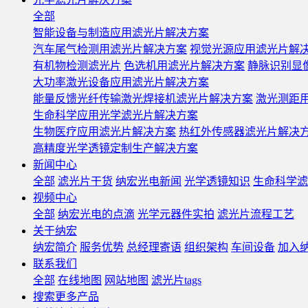
全部
智能设备与制造应用滤光片解决方案
汽车尾气检测用滤光片解决方案
视觉光源应用滤光片解
有机物检测滤光片
色选机用滤光片解决方案
静脉识别显
大功率激光设备应用滤光片解决方案
能量反馈光纤传输激光焊接机滤光片解决方案
激光测距
生命科学应用光学滤光片解决方案
生物医疗应用滤光片解决方案
热红外传感器滤光片解决
高精度光学透镜定制生产解决方案
新闻中心
全部
滤光片干货
纳宏光电新闻
光学透镜知识
生命科学滤
视频中心
全部
纳宏光电的点滴
光学元器件实拍
滤光片流程工艺
关于纳宏
纳宏简介
服务优势
总经理寄语
组织架构
车间设备
加入
联系我们
全部
在线地图
网站地图
滤光片tags
搜索更多产品