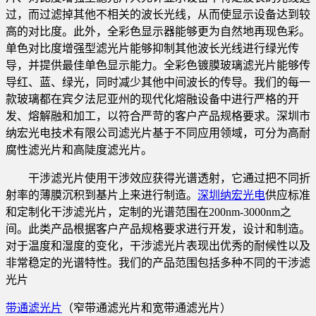
过，而过滤掉其他不相关的波长光线，从而使显示设备达到较
高的对比度。此外，全彩色显示器能够更为自然地再现色彩。
单色对比度增强型滤光片能够抑制其他波长光线进行绿光传
导，并提供最佳单色显示能力。全彩色镀膜玻璃滤光片能够传
导红、蓝、绿光，同时减少其他中间波长的传导。我们的每一
款玻璃都在宾夕法尼亚州的现代化熔融设备中进行严格的开
发、熔解融和加工，以符合严苛的客户产品规格要求。深圳市
纳宏光电技术有限公司滤光片基于不同应用领域，可分为高耐
腐性滤光片和高陡度滤光片。
干涉滤光片使用干涉效应获得光谱透射，它通过把不同折
射率的薄膜沉积到基片上来进行制造。
深圳纳宏光电
供应标准
和定制化干涉滤光片，定制的光谱范围在200nm-3000nm之
间。此类产品根据客户产品规格要求进行开发，设计和制造。
对于温度和湿度的变化，干涉滤光片表现出优秀的耐候性以及
非常稳定的光谱特性。我们的产品范围包括多种不同的干涉滤
光片
带通滤光片
（窄带通滤光片和宽带通滤光片）