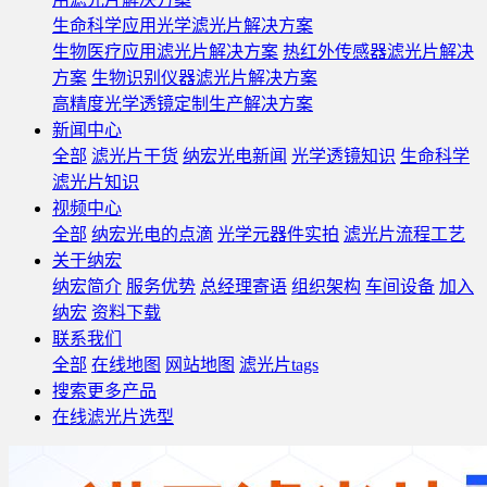
生命科学应用光学滤光片解决方案
生物医疗应用滤光片解决方案
热红外传感器滤光片解决
方案
生物识别仪器滤光片解决方案
高精度光学透镜定制生产解决方案
新闻中心
全部
滤光片干货
纳宏光电新闻
光学透镜知识
生命科学
滤光片知识
视频中心
全部
纳宏光电的点滴
光学元器件实拍
滤光片流程工艺
关于纳宏
纳宏简介
服务优势
总经理寄语
组织架构
车间设备
加入
纳宏
资料下载
联系我们
全部
在线地图
网站地图
滤光片tags
搜索更多产品
在线滤光片选型