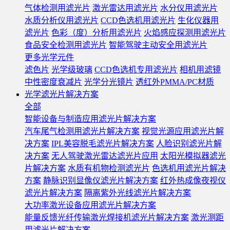
气体检测用滤光片
激光雷达用滤光片
水分仪用滤光片
水质分析仪用滤光片
CCD色选机用滤光片
生化仪器用
滤光片
色彩（度）分析用滤光片
火焰感应探测用滤光片
食品安全检测用滤光片
智能驾驶主动安全用滤光片
更多光学元件
滤色片
光学级玻璃
CCD色选机专用滤光片
相机用滤镜
中性密度衰减片
光学分光镜片
透红外PMMA/PC材质
光学滤光片解决方案
全部
智能设备与制造应用滤光片解决方案
汽车尾气检测用滤光片解决方案
视觉光源应用滤光片解
决方案
IPL美容脱毛滤光片解决方案
人脸识别滤光片解
决方案
无人驾驶激光雷达滤光片应用
太阳光模拟器滤光
片解决方案
水质有机物检测滤光片
色选机用滤光片解决
方案
静脉识别显像仪滤光片解决方案
红外热成像夜视仪
滤光片解决方案
隔离紫外光线滤光片解决方案
大功率激光设备应用滤光片解决方案
能量反馈光纤传输激光焊接机滤光片解决方案
激光测距
用滤光片解决方案