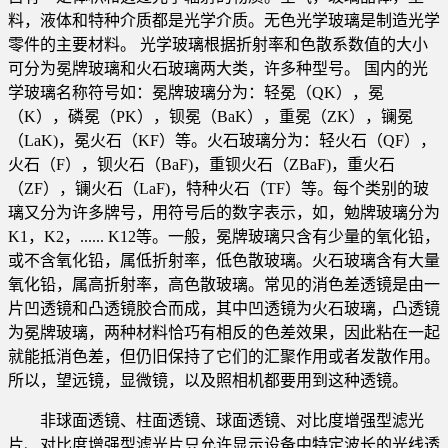
料，液体和特种介质都是光学介质。无色光学玻璃是制造光学
零件的主要材料。 光学玻璃根据折射率和色散系数值的大小
可分为冕牌玻璃和火石玻璃两大类，许多种型号。 国内的光
学玻璃名称符号如：冕牌玻璃分为：轻冕（QK），冕
（K），磷冕（PK），钡冕（BaK），重冕（ZK），镧冕
（LaK)，冕火石（KF）等。火石玻璃分为：轻火石（QF），
火石（F），钡火石（BaF)，重钡火石（ZBaF)，重火石
（ZF），镧火石（LaF)，特种火石（TF）等。每个类别的玻
璃又分为许多牌号，用符号后的数字表示，如，勉牌玻璃分为
K1，K2，...... K12等。一般，冕牌玻璃只含有少量的氧化铅，
或不含氧化铅，属低折射率，低色散玻璃。火石玻璃含有大量
氧化铅，属高折射率，高色散玻璃。常见的消色差透镜是由一
片凹透镜和凸透镜胶合而成，其中凹透镜为火石玻璃，凸透镜
为冕牌玻璃，两种材料恰巧有相反的色差效果，因此粘在一起
就能抵消色差，但仍旧保持了它们的汇聚作用或者发散作用。
所以，望远镜，显微镜，以及照相机都要用到这种透镜。
非球面透镜、柱面透镜、球面透镜、对比度增强型滤光
片、对比度增强型滤光片只允许显示设备中特定波长的光线透