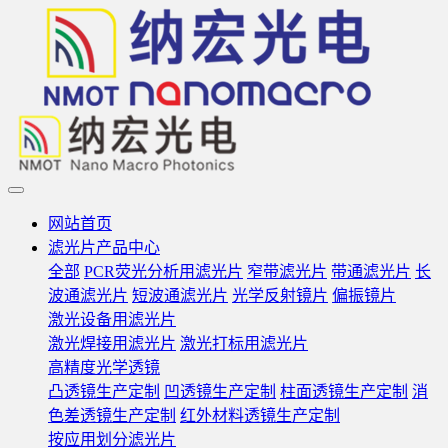
网站首页
滤光片产品中心
全部
PCR荧光分析用滤光片
窄带滤光片
带通滤光片
长
波通滤光片
短波通滤光片
光学反射镜片
偏振镜片
激光设备用滤光片
激光焊接用滤光片
激光打标用滤光片
高精度光学透镜
凸透镜生产定制
凹透镜生产定制
柱面透镜生产定制
消
色差透镜生产定制
红外材料透镜生产定制
按应用划分滤光片