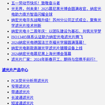
五一劳动节快乐！致敬奋斗者
光无界，创未来！2025慕尼黑光博会圆满收官，纳宏光
电助力南方智造闪耀全球
纳宏光电华东战略升级！苏州分公司正式成立，聚焦光
学滤光片技术创新
纳宏光电十二周年庆：以团队建设为基石，共筑光学梦
ISO13485体系认证助力纳宏光电滤光片腾飞
2024纳宏光电德国法兰克福光学展圆满落幕！
纳宏光电新款高端光学滤光片镀膜设备上线
2024纳宏光电慕尼黑上海光博会落幕
滤光片厂家：2024年新春开工，期待与您携手前行！
滤光片产品中心
PCR荧光分析用滤光片
窄带滤光片
带通滤光片
长波通滤光片
短波通滤光片