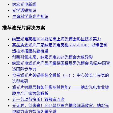
纳宏光电新闻
光学透镜知识
生命科学滤光片知识
推荐滤光片解决方案
纳宏光电亮相2026慕尼黑上海光博会彰显技术实力
高品质滤光片厂家纳宏光电亮相 2025CIOE：以精密制
造技术搭建共赢桥梁
创新引领未来，纳宏光电2024光博会大放异彩
纳宏光电滤光片产品闪耀德国慕尼黑光博会 彰显中国智
造国际竞争力
窄带滤光片关键指标全解析（一）：中心波长与带宽的
选型密码
滤光片镀膜层数如何影响其性能？——纳宏光电专业镀
膜生产厂家为您解析
五一劳动节快乐！致敬奋斗者
光无界，创未来！2025慕尼黑光博会圆满收官，纳宏光
电助力南方智造闪耀全球