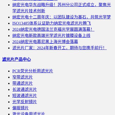
纳宏光电华东战略升级！苏州分公司正式成立，聚焦光
学滤光片技术创新
纳宏光电十二周年庆：以团队建设为基石，共筑光学梦
ISO13485体系认证助力纳宏光电滤光片腾飞
2024纳宏光电德国法兰克福光学展圆满落幕！
纳宏光电新款高端光学滤光片镀膜设备上线
2024纳宏光电慕尼黑上海光博会落幕
滤光片厂家：2024年新春开工，期待与您携手前行！
滤光片产品中心
PCR荧光分析用滤光片
窄带滤光片
带通滤光片
长波通滤光片
短波通滤光片
光学反射镜片
偏振镜片
激光设备用滤光片