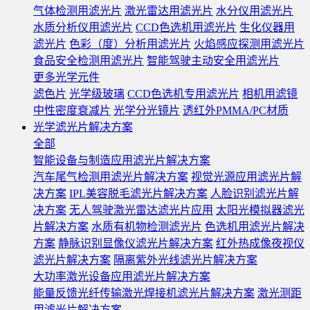
气体检测用滤光片
激光雷达用滤光片
水分仪用滤光片
水质分析仪用滤光片
CCD色选机用滤光片
生化仪器用
滤光片
色彩（度）分析用滤光片
火焰感应探测用滤光片
食品安全检测用滤光片
智能驾驶主动安全用滤光片
更多光学元件
滤色片
光学级玻璃
CCD色选机专用滤光片
相机用滤镜
中性密度衰减片
光学分光镜片
透红外PMMA/PC材质
光学滤光片解决方案
全部
智能设备与制造应用滤光片解决方案
汽车尾气检测用滤光片解决方案
视觉光源应用滤光片解
决方案
IPL美容脱毛滤光片解决方案
人脸识别滤光片解
决方案
无人驾驶激光雷达滤光片应用
太阳光模拟器滤光
片解决方案
水质有机物检测滤光片
色选机用滤光片解决
方案
静脉识别显像仪滤光片解决方案
红外热成像夜视仪
滤光片解决方案
隔离紫外光线滤光片解决方案
大功率激光设备应用滤光片解决方案
能量反馈光纤传输激光焊接机滤光片解决方案
激光测距
用滤光片解决方案