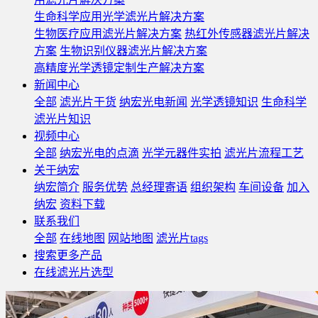
生命科学应用光学滤光片解决方案
生物医疗应用滤光片解决方案
热红外传感器滤光片解决
方案
生物识别仪器滤光片解决方案
高精度光学透镜定制生产解决方案
新闻中心
全部
滤光片干货
纳宏光电新闻
光学透镜知识
生命科学
滤光片知识
视频中心
全部
纳宏光电的点滴
光学元器件实拍
滤光片流程工艺
关于纳宏
纳宏简介
服务优势
总经理寄语
组织架构
车间设备
加入
纳宏
资料下载
联系我们
全部
在线地图
网站地图
滤光片tags
搜索更多产品
在线滤光片选型