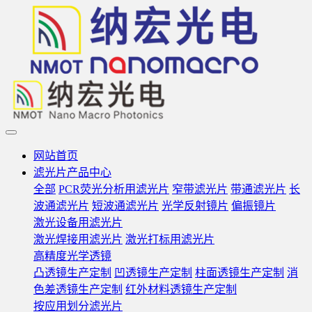
网站首页
滤光片产品中心
全部
PCR荧光分析用滤光片
窄带滤光片
带通滤光片
长
波通滤光片
短波通滤光片
光学反射镜片
偏振镜片
激光设备用滤光片
激光焊接用滤光片
激光打标用滤光片
高精度光学透镜
凸透镜生产定制
凹透镜生产定制
柱面透镜生产定制
消
色差透镜生产定制
红外材料透镜生产定制
按应用划分滤光片