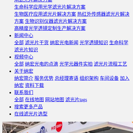
生命科学应用光学滤光片解决方案
生物医疗应用滤光片解决方案
热红外传感器滤光片解决
方案
生物识别仪器滤光片解决方案
高精度光学透镜定制生产解决方案
新闻中心
全部
滤光片干货
纳宏光电新闻
光学透镜知识
生命科学
滤光片知识
视频中心
全部
纳宏光电的点滴
光学元器件实拍
滤光片流程工艺
关于纳宏
纳宏简介
服务优势
总经理寄语
组织架构
车间设备
加入
纳宏
资料下载
联系我们
全部
在线地图
网站地图
滤光片tags
搜索更多产品
在线滤光片选型