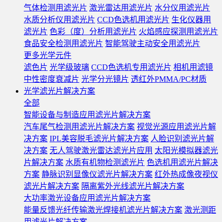
气体检测用滤光片
激光雷达用滤光片
水分仪用滤光片
水质分析仪用滤光片
CCD色选机用滤光片
生化仪器用
滤光片
色彩（度）分析用滤光片
火焰感应探测用滤光片
食品安全检测用滤光片
智能驾驶主动安全用滤光片
更多光学元件
滤色片
光学级玻璃
CCD色选机专用滤光片
相机用滤镜
中性密度衰减片
光学分光镜片
透红外PMMA/PC材质
光学滤光片解决方案
全部
智能设备与制造应用滤光片解决方案
汽车尾气检测用滤光片解决方案
视觉光源应用滤光片解
决方案
IPL美容脱毛滤光片解决方案
人脸识别滤光片解
决方案
无人驾驶激光雷达滤光片应用
太阳光模拟器滤光
片解决方案
水质有机物检测滤光片
色选机用滤光片解决
方案
静脉识别显像仪滤光片解决方案
红外热成像夜视仪
滤光片解决方案
隔离紫外光线滤光片解决方案
大功率激光设备应用滤光片解决方案
能量反馈光纤传输激光焊接机滤光片解决方案
激光测距
用滤光片解决方案