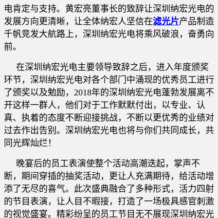
电肯定与支持。黄宏亮董事长的致辞让深圳纳宏光电的
发展方向更清晰，让全体纳宏人坚信在
滤光片
产品制造
千帆竞发大航路上，深圳纳宏光电将乘风破浪，奋勇向
前。
在深圳纳宏光电主要领导致辞之后，进入年度颁奖
环节，深圳纳宏光电对各个部门中涌现的优秀员工进行
了颁奖以及勉励，2018年的深圳纳宏光电蓬勃发展离不
开这样一群人，他们对于工作默默付出，以专业、认
真、执着的态度不断迎接挑战，不断以更优秀的业绩对
过去作出告别。深圳纳宏光电也将与你们共同成长，共
同光辉灿烂！
晚宴后的员工表演使整个活动高潮迭起，掌声不
断，期间穿插的抽奖活动，更让人充满期待，给活动增
添了无尽的喜气。此次盛典融合了多种形式，活力四射
的节目表演，让人目不暇接，打造了一场极具感官刺激
的视觉盛宴。精彩纷呈的员工节目无不展现深圳纳宏光