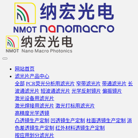
网站首页
滤光片产品中心
全部
PCR荧光分析用滤光片
窄带滤光片
带通滤光片
长
波通滤光片
短波通滤光片
光学反射镜片
偏振镜片
激光设备用滤光片
激光焊接用滤光片
激光打标用滤光片
高精度光学透镜
凸透镜生产定制
凹透镜生产定制
柱面透镜生产定制
消
色差透镜生产定制
红外材料透镜生产定制
按应用划分滤光片