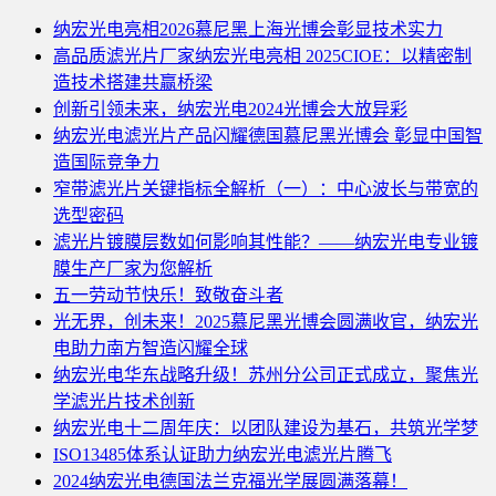
纳宏光电亮相2026慕尼黑上海光博会彰显技术实力
高品质滤光片厂家纳宏光电亮相 2025CIOE：以精密制
造技术搭建共赢桥梁
创新引领未来，纳宏光电2024光博会大放异彩
纳宏光电滤光片产品闪耀德国慕尼黑光博会 彰显中国智
造国际竞争力
窄带滤光片关键指标全解析（一）：中心波长与带宽的
选型密码
滤光片镀膜层数如何影响其性能？——纳宏光电专业镀
膜生产厂家为您解析
五一劳动节快乐！致敬奋斗者
光无界，创未来！2025慕尼黑光博会圆满收官，纳宏光
电助力南方智造闪耀全球
纳宏光电华东战略升级！苏州分公司正式成立，聚焦光
学滤光片技术创新
纳宏光电十二周年庆：以团队建设为基石，共筑光学梦
ISO13485体系认证助力纳宏光电滤光片腾飞
2024纳宏光电德国法兰克福光学展圆满落幕！