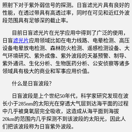
照射下对于紫外弱信号的探测。日盲滤光片具有良好的
性能，在透过带具有高透过率，同时在可见和近红外波
段范围具有足够深的截止率。
目前日盲滤光片在光学应用中得到了广泛的使用，
日盲
滤光片
应用领域比如在电力线路、电晕检测、高压
设备电晕放电检测、森林防火检测、遥感检测设备、大
气环境研究、紫外成像、紫外波段的天基预警、制导、
紫外通讯、生化分析、生物医药分析、公安侦察等
诸多
领域具有极大的商业和军事应用价值。
什么是日盲波段？
日盲波段是上个世纪50年代，科学家研究发现在波
长小于285nm的太阳光在穿透大气层到达海平面的过程
中几乎被臭氧层完全吸收，这造成从海平面到海拔
20km的范围内几乎探测不到该波段的太阳光，因此人
们把该波段称为日盲紫外波段。