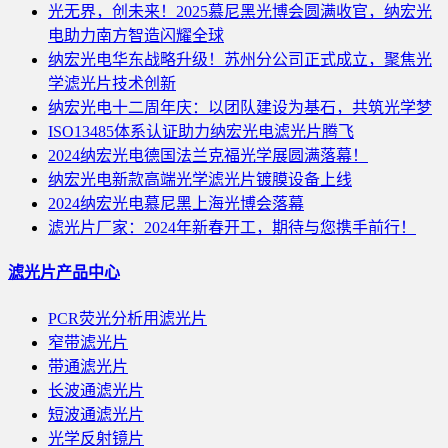
光无界，创未来！2025慕尼黑光博会圆满收官，纳宏光
电助力南方智造闪耀全球
纳宏光电华东战略升级！苏州分公司正式成立，聚焦光
学滤光片技术创新
纳宏光电十二周年庆：以团队建设为基石，共筑光学梦
ISO13485体系认证助力纳宏光电滤光片腾飞
2024纳宏光电德国法兰克福光学展圆满落幕！
纳宏光电新款高端光学滤光片镀膜设备上线
2024纳宏光电慕尼黑上海光博会落幕
滤光片厂家：2024年新春开工，期待与您携手前行！
滤光片产品中心
PCR荧光分析用滤光片
窄带滤光片
带通滤光片
长波通滤光片
短波通滤光片
光学反射镜片