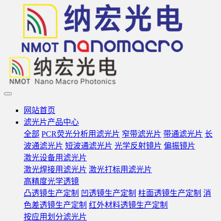
网站首页
滤光片产品中心
全部
PCR荧光分析用滤光片
窄带滤光片
带通滤光片
长
波通滤光片
短波通滤光片
光学反射镜片
偏振镜片
激光设备用滤光片
激光焊接用滤光片
激光打标用滤光片
高精度光学透镜
凸透镜生产定制
凹透镜生产定制
柱面透镜生产定制
消
色差透镜生产定制
红外材料透镜生产定制
按应用划分滤光片