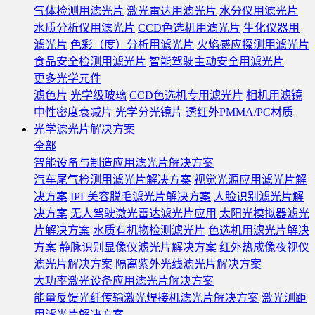
气体检测用滤光片
激光雷达用滤光片
水分仪用滤光片
水质分析仪用滤光片
CCD色选机用滤光片
生化仪器用
滤光片
色彩（度）分析用滤光片
火焰感应探测用滤光片
食品安全检测用滤光片
智能驾驶主动安全用滤光片
更多光学元件
滤色片
光学级玻璃
CCD色选机专用滤光片
相机用滤镜
中性密度衰减片
光学分光镜片
透红外PMMA/PC材质
光学滤光片解决方案
全部
智能设备与制造应用滤光片解决方案
汽车尾气检测用滤光片解决方案
视觉光源应用滤光片解
决方案
IPL美容脱毛滤光片解决方案
人脸识别滤光片解
决方案
无人驾驶激光雷达滤光片应用
太阳光模拟器滤光
片解决方案
水质有机物检测滤光片
色选机用滤光片解决
方案
静脉识别显像仪滤光片解决方案
红外热成像夜视仪
滤光片解决方案
隔离紫外光线滤光片解决方案
大功率激光设备应用滤光片解决方案
能量反馈光纤传输激光焊接机滤光片解决方案
激光测距
用滤光片解决方案