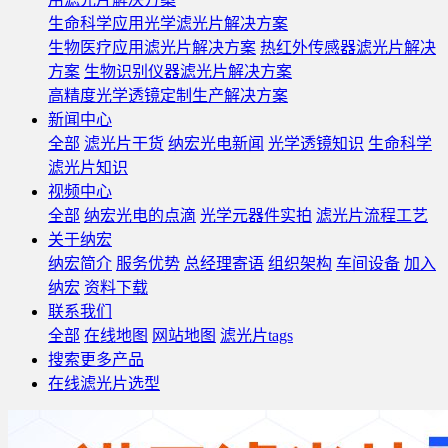
生命科学应用光学滤光片解决方案
生物医疗应用滤光片解决方案
热红外传感器滤光片解决
方案
生物识别仪器滤光片解决方案
高精度光学透镜定制生产解决方案
新闻中心
全部
滤光片干货
纳宏光电新闻
光学透镜知识
生命科学
滤光片知识
视频中心
全部
纳宏光电的点滴
光学元器件实拍
滤光片流程工艺
关于纳宏
纳宏简介
服务优势
总经理寄语
组织架构
车间设备
加入
纳宏
资料下载
联系我们
全部
在线地图
网站地图
滤光片tags
搜索更多产品
在线滤光片选型