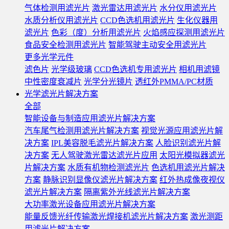
气体检测用滤光片
激光雷达用滤光片
水分仪用滤光片
水质分析仪用滤光片
CCD色选机用滤光片
生化仪器用
滤光片
色彩（度）分析用滤光片
火焰感应探测用滤光片
食品安全检测用滤光片
智能驾驶主动安全用滤光片
更多光学元件
滤色片
光学级玻璃
CCD色选机专用滤光片
相机用滤镜
中性密度衰减片
光学分光镜片
透红外PMMA/PC材质
光学滤光片解决方案
全部
智能设备与制造应用滤光片解决方案
汽车尾气检测用滤光片解决方案
视觉光源应用滤光片解
决方案
IPL美容脱毛滤光片解决方案
人脸识别滤光片解
决方案
无人驾驶激光雷达滤光片应用
太阳光模拟器滤光
片解决方案
水质有机物检测滤光片
色选机用滤光片解决
方案
静脉识别显像仪滤光片解决方案
红外热成像夜视仪
滤光片解决方案
隔离紫外光线滤光片解决方案
大功率激光设备应用滤光片解决方案
能量反馈光纤传输激光焊接机滤光片解决方案
激光测距
用滤光片解决方案