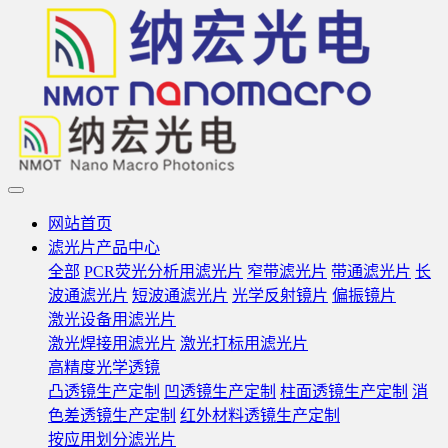
网站首页
滤光片产品中心
全部
PCR荧光分析用滤光片
窄带滤光片
带通滤光片
长
波通滤光片
短波通滤光片
光学反射镜片
偏振镜片
激光设备用滤光片
激光焊接用滤光片
激光打标用滤光片
高精度光学透镜
凸透镜生产定制
凹透镜生产定制
柱面透镜生产定制
消
色差透镜生产定制
红外材料透镜生产定制
按应用划分滤光片