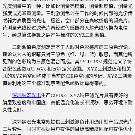
光度测量中的一种，比如说测量亮度值，测量照度值，测量光
强度或光通量测量。三刺激测色计在工作的时候内部的光学传
感器为高质量的光电二极管，窗口部分在高敏感度的滤光片。
待测量光线经过滤光片再经过传感器将入射光线转换为电信
号，经过算法换算之后产生标准的XYZ三刺激值。
三刺激值色度测定是基于人眼对色彩感应的三原色理论。
理论认为人的眼睛只对三原色（红、绿、蓝）敏感，而其他所
见到的色彩均为三原色混合而成。其中CIE 1931规范定义了符
合配色函数x(λ), y(λ), 和 z(λ) 定义范围。 XYZ三刺激值和相关
联的XYZ色空间构成了当前的CIE色空间的基础，XYZ三刺激
值是利用这三个标准观察者配色函数计算得来的。
深圳纳宏光电
生产CIE1931-XYZ响应滤光片具有良好的
膜层致密度和牢固度，高低温变化波长不漂移，恶劣环境下耐
久性良好。
深圳纳宏光电常规提供三刺激测色计用通用型产品滤光片
三片套件，同时可根据用户提供的目标高精度匹配可提供优化