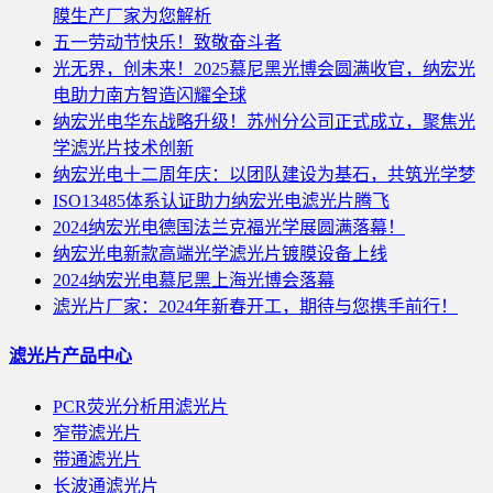
膜生产厂家为您解析
五一劳动节快乐！致敬奋斗者
光无界，创未来！2025慕尼黑光博会圆满收官，纳宏光
电助力南方智造闪耀全球
纳宏光电华东战略升级！苏州分公司正式成立，聚焦光
学滤光片技术创新
纳宏光电十二周年庆：以团队建设为基石，共筑光学梦
ISO13485体系认证助力纳宏光电滤光片腾飞
2024纳宏光电德国法兰克福光学展圆满落幕！
纳宏光电新款高端光学滤光片镀膜设备上线
2024纳宏光电慕尼黑上海光博会落幕
滤光片厂家：2024年新春开工，期待与您携手前行！
滤光片产品中心
PCR荧光分析用滤光片
窄带滤光片
带通滤光片
长波通滤光片