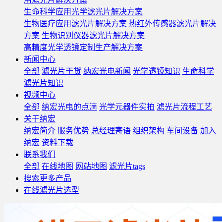
生命科学应用光学滤光片解决方案
生物医疗应用滤光片解决方案
热红外传感器滤光片解决
方案
生物识别仪器滤光片解决方案
高精度光学透镜定制生产解决方案
新闻中心
全部
滤光片干货
纳宏光电新闻
光学透镜知识
生命科学
滤光片知识
视频中心
全部
纳宏光电的点滴
光学元器件实拍
滤光片流程工艺
关于纳宏
纳宏简介
服务优势
总经理寄语
组织架构
车间设备
加入
纳宏
资料下载
联系我们
全部
在线地图
网站地图
滤光片tags
搜索更多产品
在线滤光片选型