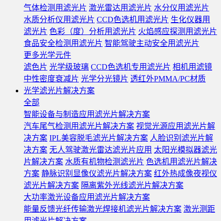
气体检测用滤光片
激光雷达用滤光片
水分仪用滤光片
水质分析仪用滤光片
CCD色选机用滤光片
生化仪器用
滤光片
色彩（度）分析用滤光片
火焰感应探测用滤光片
食品安全检测用滤光片
智能驾驶主动安全用滤光片
更多光学元件
滤色片
光学级玻璃
CCD色选机专用滤光片
相机用滤镜
中性密度衰减片
光学分光镜片
透红外PMMA/PC材质
光学滤光片解决方案
全部
智能设备与制造应用滤光片解决方案
汽车尾气检测用滤光片解决方案
视觉光源应用滤光片解
决方案
IPL美容脱毛滤光片解决方案
人脸识别滤光片解
决方案
无人驾驶激光雷达滤光片应用
太阳光模拟器滤光
片解决方案
水质有机物检测滤光片
色选机用滤光片解决
方案
静脉识别显像仪滤光片解决方案
红外热成像夜视仪
滤光片解决方案
隔离紫外光线滤光片解决方案
大功率激光设备应用滤光片解决方案
能量反馈光纤传输激光焊接机滤光片解决方案
激光测距
用滤光片解决方案