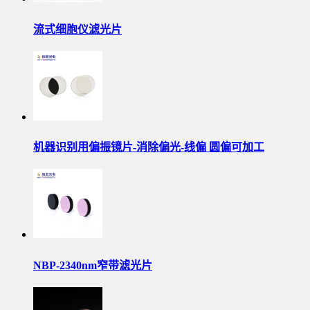
流式细胞仪滤光片
机器识别用偏振镜片-消除偏光-线偏 圆偏可加工
NBP-2340nm窄带滤光片