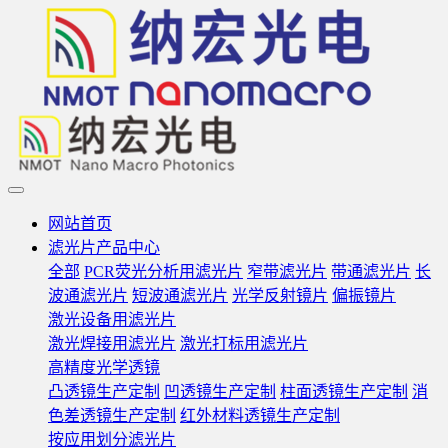
网站首页
滤光片产品中心
全部
PCR荧光分析用滤光片
窄带滤光片
带通滤光片
长
波通滤光片
短波通滤光片
光学反射镜片
偏振镜片
激光设备用滤光片
激光焊接用滤光片
激光打标用滤光片
高精度光学透镜
凸透镜生产定制
凹透镜生产定制
柱面透镜生产定制
消
色差透镜生产定制
红外材料透镜生产定制
按应用划分滤光片