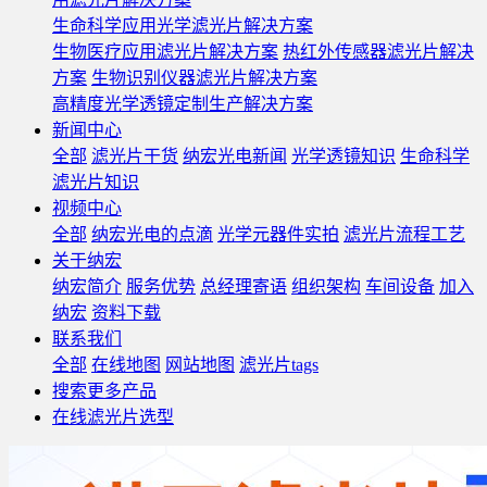
生命科学应用光学滤光片解决方案
生物医疗应用滤光片解决方案
热红外传感器滤光片解决
方案
生物识别仪器滤光片解决方案
高精度光学透镜定制生产解决方案
新闻中心
全部
滤光片干货
纳宏光电新闻
光学透镜知识
生命科学
滤光片知识
视频中心
全部
纳宏光电的点滴
光学元器件实拍
滤光片流程工艺
关于纳宏
纳宏简介
服务优势
总经理寄语
组织架构
车间设备
加入
纳宏
资料下载
联系我们
全部
在线地图
网站地图
滤光片tags
搜索更多产品
在线滤光片选型