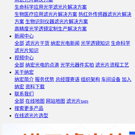
生命科学应用光学滤光片解决方案
生物医疗应用滤光片解决方案
热红外传感器滤光片解决
方案
生物识别仪器滤光片解决方案
高精度光学透镜定制生产解决方案
新闻中心
全部
滤光片干货
纳宏光电新闻
光学透镜知识
生命科学
滤光片知识
视频中心
全部
纳宏光电的点滴
光学元器件实拍
滤光片流程工艺
关于纳宏
纳宏简介
服务优势
总经理寄语
组织架构
车间设备
加入
纳宏
资料下载
联系我们
全部
在线地图
网站地图
滤光片tags
搜索更多产品
在线滤光片选型