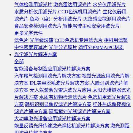
气体检测用滤光片
激光雷达用滤光片
水分仪用滤光片
水质分析仪用滤光片
CCD色选机用滤光片
生化仪器用
滤光片
色彩（度）分析用滤光片
火焰感应探测用滤光片
食品安全检测用滤光片
智能驾驶主动安全用滤光片
更多光学元件
滤色片
光学级玻璃
CCD色选机专用滤光片
相机用滤镜
中性密度衰减片
光学分光镜片
透红外PMMA/PC材质
光学滤光片解决方案
全部
智能设备与制造应用滤光片解决方案
汽车尾气检测用滤光片解决方案
视觉光源应用滤光片解
决方案
IPL美容脱毛滤光片解决方案
人脸识别滤光片解
决方案
无人驾驶激光雷达滤光片应用
太阳光模拟器滤光
片解决方案
水质有机物检测滤光片
色选机用滤光片解决
方案
静脉识别显像仪滤光片解决方案
红外热成像夜视仪
滤光片解决方案
隔离紫外光线滤光片解决方案
大功率激光设备应用滤光片解决方案
能量反馈光纤传输激光焊接机滤光片解决方案
激光测距
用滤光片解决方案