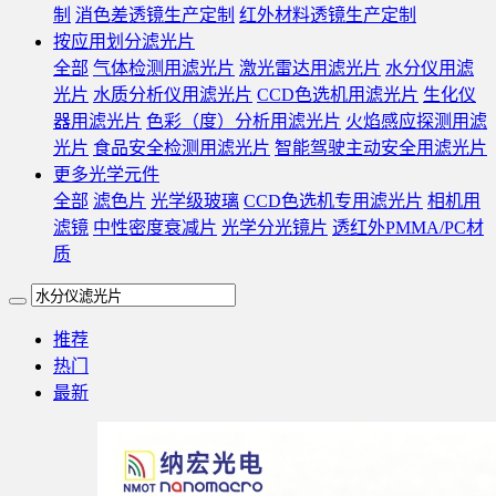
制
消色差透镜生产定制
红外材料透镜生产定制
按应用划分滤光片
全部
气体检测用滤光片
激光雷达用滤光片
水分仪用滤
光片
水质分析仪用滤光片
CCD色选机用滤光片
生化仪
器用滤光片
色彩（度）分析用滤光片
火焰感应探测用滤
光片
食品安全检测用滤光片
智能驾驶主动安全用滤光片
更多光学元件
全部
滤色片
光学级玻璃
CCD色选机专用滤光片
相机用
滤镜
中性密度衰减片
光学分光镜片
透红外PMMA/PC材
质
推荐
热门
最新