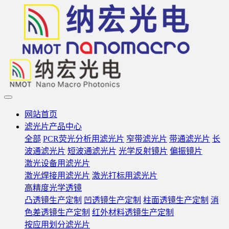
网站首页
滤光片产品中心
全部
PCR荧光分析用滤光片
窄带滤光片
带通滤光片
长
波通滤光片
短波通滤光片
光学反射镜片
偏振镜片
激光设备用滤光片
激光焊接用滤光片
激光打标用滤光片
高精度光学透镜
凸透镜生产定制
凹透镜生产定制
柱面透镜生产定制
消
色差透镜生产定制
红外材料透镜生产定制
按应用划分滤光片