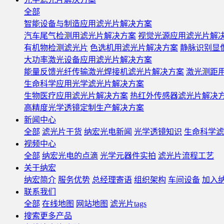
全部
智能设备与制造应用滤光片解决方案
汽车尾气检测用滤光片解决方案
视觉光源应用滤光片解
有机物检测滤光片
色选机用滤光片解决方案
静脉识别显
大功率激光设备应用滤光片解决方案
能量反馈光纤传输激光焊接机滤光片解决方案
激光测距
生命科学应用光学滤光片解决方案
生物医疗应用滤光片解决方案
热红外传感器滤光片解决
高精度光学透镜定制生产解决方案
新闻中心
全部
滤光片干货
纳宏光电新闻
光学透镜知识
生命科学滤
视频中心
全部
纳宏光电的点滴
光学元器件实拍
滤光片流程工艺
关于纳宏
纳宏简介
服务优势
总经理寄语
组织架构
车间设备
加入
联系我们
全部
在线地图
网站地图
滤光片tags
搜索更多产品