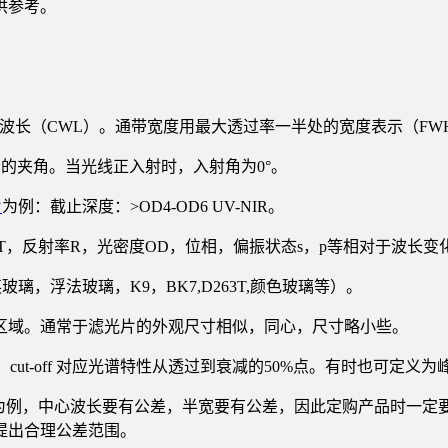
供参考。
波长（CWL）。通带宽度用最大透过率一半处的宽度表示（FW
线之间的夹角。当光线正入射时，入射角为0°。
片
为例：截止深度：>OD4-OD6 UV-NIR。
谱参数(透过率T，反射率R，光密度OD，位相，偏振状态s，p等相对于波长
石英玻璃，浮法玻璃，K9，BK7,D263T,颜色玻璃等）。
利用的物理区域。通常于滤光片的外观尺寸相似，同心，尺寸略小些。
，cut-off 对应光谱特性从透过到衰减的50%点。有时也可定义
滤光片为例，中心波长要有公差，半宽要有公差，因此定购产品时一
提出合理公差范围。