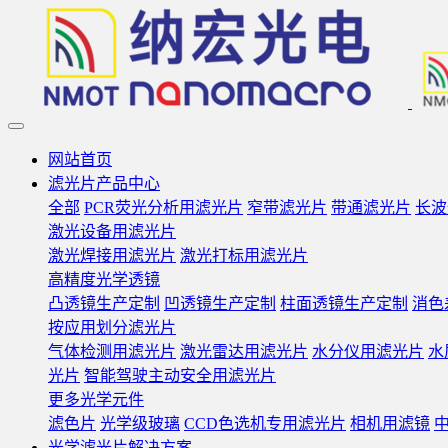
网站首页
滤光片产品中心
全部
PCR荧光分析用滤光片
窄带滤光片
带通滤光片
长波
激光设备用滤光片
激光焊接用滤光片
激光打标用滤光片
高精度光学透镜
凸透镜生产定制
凹透镜生产定制
柱面透镜生产定制
消色
按应用划分滤光片
气体检测用滤光片
激光雷达用滤光片
水分仪用滤光片
水
光片
智能驾驶主动安全用滤光片
更多光学元件
滤色片
光学级玻璃
CCD色选机专用滤光片
相机用滤镜
光学滤光片解决方案