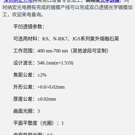
深圳纳宏光电
拥有进口设备专业加工，
高精度
光学透镜
，同
时纳宏光电拥有完成的镀膜产线可以完成双凸透镜光学镀膜加
工，欢迎来电垂询。
平凹透镜
参数：
可选用材料：K9、N-BK7、JGS系列紫外熔融石英
工作范围：400 nm-700 nm（其他波段可定制）
设计波长：546.1nm(n=1.519)
焦距公差：±2%
外形公差：+0.0/-0.02mm
厚度公差：±0.02mm
曲面光圈：3
平面平整度（光圈）：1