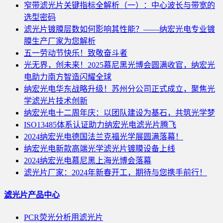
窄带滤光片关键指标全解析（一）：中心波长与带宽的
选型密码
滤光片镀膜层数如何影响其性能？——纳宏光电专业镀
膜生产厂家为您解析
五一劳动节快乐！致敬奋斗者
光无界，创未来！2025慕尼黑光博会圆满收官，纳宏光
电助力南方智造闪耀全球
纳宏光电华东战略升级！苏州分公司正式成立，聚焦光
学滤光片技术创新
纳宏光电十二周年庆：以团队建设为基石，共筑光学梦
ISO13485体系认证助力纳宏光电滤光片腾飞
2024纳宏光电德国法兰克福光学展圆满落幕！
纳宏光电新款高端光学滤光片镀膜设备上线
2024纳宏光电慕尼黑上海光博会落幕
滤光片厂家：2024年新春开工，期待与您携手前行！
滤光片产品中心
PCR荧光分析用滤光片