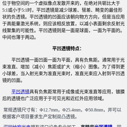
位于物空间的一个虚拟像点发散开来的，在绝对共轭比大于
5:1或小于5:1时，平凹透镜是减少球差、彗差、畸变的最佳形
状的负透镜。平凹透镜的凹面应该朝向物方方向，但是当应用
于高能量激光系统，则应该相反放置，以减小表面剩余反射光
线聚集的可能性。平凹透镜则是一面是球面，一面为平面的。
中间也薄于两边。
平凹透镜特点：
平凹透镜一面凹面一面为平面，具有负焦距。通常用于光
束准直、增加（减小）焦距或扩大（缩小）图像。为了得到更
小球差，当入射光束为准直光束时，准直光束应入射到平凹透
镜的凹面。
平凹透镜
具有负焦距常用于成像或光束准直等应用，镀膜
后的透镜也广泛应用于于可见光和近红外应用领域。
常规透镜尺寸有：Φ12.7mm，Φ25.4mm，Φ50.8mm，并可以
根据客户项目要求生产定制双凸透镜。