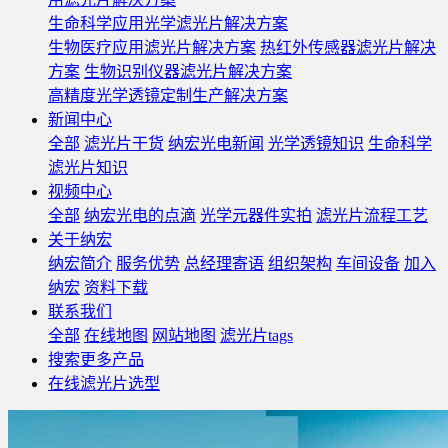
生命科学应用光学滤光片解决方案
生物医疗应用滤光片解决方案
热红外传感器滤光片解决
方案
生物识别仪器滤光片解决方案
高精度光学透镜定制生产解决方案
新闻中心
全部
滤光片干货
纳宏光电新闻
光学透镜知识
生命科学
滤光片知识
视频中心
全部
纳宏光电的点滴
光学元器件实拍
滤光片流程工艺
关于纳宏
纳宏简介
服务优势
总经理寄语
组织架构
车间设备
加入
纳宏
资料下载
联系我们
全部
在线地图
网站地图
滤光片tags
搜索更多产品
在线滤光片选型