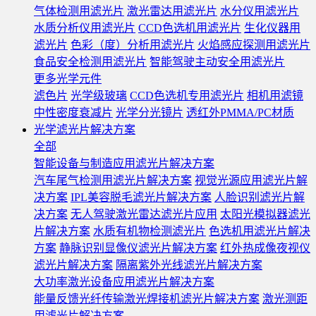
气体检测用滤光片
激光雷达用滤光片
水分仪用滤光片
水质分析仪用滤光片
CCD色选机用滤光片
生化仪器用
滤光片
色彩（度）分析用滤光片
火焰感应探测用滤光片
食品安全检测用滤光片
智能驾驶主动安全用滤光片
更多光学元件
滤色片
光学级玻璃
CCD色选机专用滤光片
相机用滤镜
中性密度衰减片
光学分光镜片
透红外PMMA/PC材质
光学滤光片解决方案
全部
智能设备与制造应用滤光片解决方案
汽车尾气检测用滤光片解决方案
视觉光源应用滤光片解
决方案
IPL美容脱毛滤光片解决方案
人脸识别滤光片解
决方案
无人驾驶激光雷达滤光片应用
太阳光模拟器滤光
片解决方案
水质有机物检测滤光片
色选机用滤光片解决
方案
静脉识别显像仪滤光片解决方案
红外热成像夜视仪
滤光片解决方案
隔离紫外光线滤光片解决方案
大功率激光设备应用滤光片解决方案
能量反馈光纤传输激光焊接机滤光片解决方案
激光测距
用滤光片解决方案