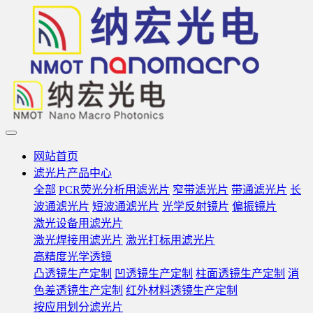
网站首页
滤光片产品中心
全部
PCR荧光分析用滤光片
窄带滤光片
带通滤光片
长
波通滤光片
短波通滤光片
光学反射镜片
偏振镜片
激光设备用滤光片
激光焊接用滤光片
激光打标用滤光片
高精度光学透镜
凸透镜生产定制
凹透镜生产定制
柱面透镜生产定制
消
色差透镜生产定制
红外材料透镜生产定制
按应用划分滤光片