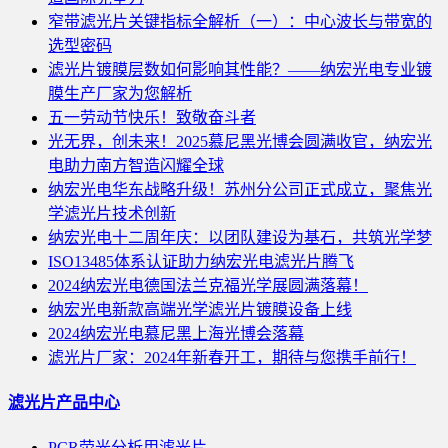
窄带滤光片关键指标全解析（一）：中心波长与带宽的
选型密码
滤光片镀膜层数如何影响其性能？——纳宏光电专业镀
膜生产厂家为您解析
五一劳动节快乐！致敬奋斗者
光无界，创未来！2025慕尼黑光博会圆满收官，纳宏光
电助力南方智造闪耀全球
纳宏光电华东战略升级！苏州分公司正式成立，聚焦光
学滤光片技术创新
纳宏光电十二周年庆：以团队建设为基石，共筑光学梦
ISO13485体系认证助力纳宏光电滤光片腾飞
2024纳宏光电德国法兰克福光学展圆满落幕！
纳宏光电新款高端光学滤光片镀膜设备上线
2024纳宏光电慕尼黑上海光博会落幕
滤光片厂家：2024年新春开工，期待与您携手前行！
滤光片产品中心
PCR荧光分析用滤光片