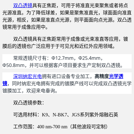
双凸透镜
具有正焦距，可用于将准直光束聚焦或者将点
光源准直。为了降低球差，如果是聚焦准直光，球面面向准直
光源，相反，如果是准直点光源，则平面面向点光源。双凸透
镜常用于成像应用中。
双凸透镜具有正焦距常用于成像或光束准直等应用，镀
膜后的透镜也广泛应用于于可见光和近红外应用领域。
常规透镜尺寸有：Φ12.7mm，Φ25.4mm，
Φ50.8mm，并可以根据客户项目要求生产定制双凸透镜。
深圳纳宏光电
拥有进口设备专业加工，
高精度
光学透
镜
，同时纳宏光电拥有完成的镀膜产线可以完成双凸透镜光学
镀膜加工，欢迎来电垂询。
双凸透镜参数：
可选用材料：K9、N-BK7、JGS系列紫外熔融石英
工作范围：400 nm-700 nm（其他波段可定制）