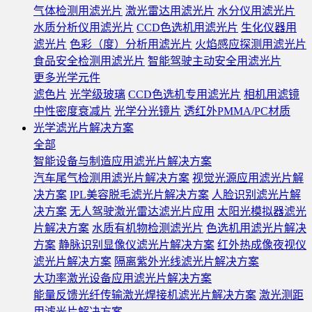
气体检测用滤光片
激光雷达用滤光片
水分仪用滤光片
水质分析仪用滤光片
CCD色选机用滤光片
生化仪器用
滤光片
色彩（度）分析用滤光片
火焰感应探测用滤光片
食品安全检测用滤光片
智能驾驶主动安全用滤光片
更多光学元件
滤色片
光学级玻璃
CCD色选机专用滤光片
相机用滤镜
中性密度衰减片
光学分光镜片
透红外PMMA/PC材质
光学滤光片解决方案
全部
智能设备与制造应用滤光片解决方案
汽车尾气检测用滤光片解决方案
视觉光源应用滤光片解
决方案
IPL美容脱毛滤光片解决方案
人脸识别滤光片解
决方案
无人驾驶激光雷达滤光片应用
太阳光模拟器滤光
片解决方案
水质有机物检测滤光片
色选机用滤光片解决
方案
静脉识别显像仪滤光片解决方案
红外热成像夜视仪
滤光片解决方案
隔离紫外光线滤光片解决方案
大功率激光设备应用滤光片解决方案
能量反馈光纤传输激光焊接机滤光片解决方案
激光测距
用滤光片解决方案