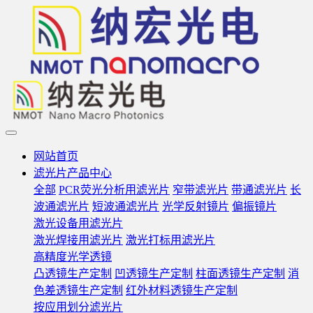
网站首页
滤光片产品中心
全部
PCR荧光分析用滤光片
窄带滤光片
带通滤光片
长
波通滤光片
短波通滤光片
光学反射镜片
偏振镜片
激光设备用滤光片
激光焊接用滤光片
激光打标用滤光片
高精度光学透镜
凸透镜生产定制
凹透镜生产定制
柱面透镜生产定制
消
色差透镜生产定制
红外材料透镜生产定制
按应用划分滤光片