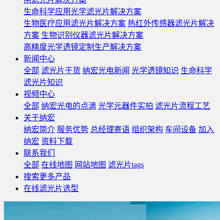
生命科学应用光学滤光片解决方案
生物医疗应用滤光片解决方案
热红外传感器滤光片解决
方案
生物识别仪器滤光片解决方案
高精度光学透镜定制生产解决方案
新闻中心
全部
滤光片干货
纳宏光电新闻
光学透镜知识
生命科学
滤光片知识
视频中心
全部
纳宏光电的点滴
光学元器件实拍
滤光片流程工艺
关于纳宏
纳宏简介
服务优势
总经理寄语
组织架构
车间设备
加入
纳宏
资料下载
联系我们
全部
在线地图
网站地图
滤光片tags
搜索更多产品
在线滤光片选型