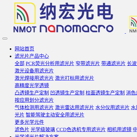
网站首页
滤光片产品中心
全部
PCR荧光分析用滤光片
窄带滤光片
带通滤光片
长波
激光设备用滤光片
激光焊接用滤光片
激光打标用滤光片
高精度光学透镜
凸透镜生产定制
凹透镜生产定制
柱面透镜生产定制
消色
按应用划分滤光片
气体检测用滤光片
激光雷达用滤光片
水分仪用滤光片
水
光片
智能驾驶主动安全用滤光片
更多光学元件
滤色片
光学级玻璃
CCD色选机专用滤光片
相机用滤镜
光学滤光片解决方案