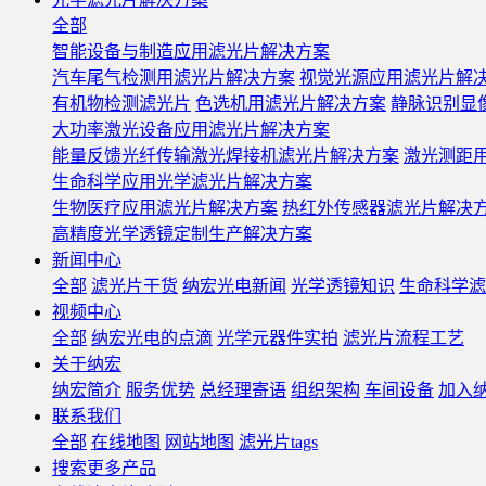
全部
智能设备与制造应用滤光片解决方案
汽车尾气检测用滤光片解决方案
视觉光源应用滤光片解
有机物检测滤光片
色选机用滤光片解决方案
静脉识别显
大功率激光设备应用滤光片解决方案
能量反馈光纤传输激光焊接机滤光片解决方案
激光测距
生命科学应用光学滤光片解决方案
生物医疗应用滤光片解决方案
热红外传感器滤光片解决
高精度光学透镜定制生产解决方案
新闻中心
全部
滤光片干货
纳宏光电新闻
光学透镜知识
生命科学滤
视频中心
全部
纳宏光电的点滴
光学元器件实拍
滤光片流程工艺
关于纳宏
纳宏简介
服务优势
总经理寄语
组织架构
车间设备
加入
联系我们
全部
在线地图
网站地图
滤光片tags
搜索更多产品