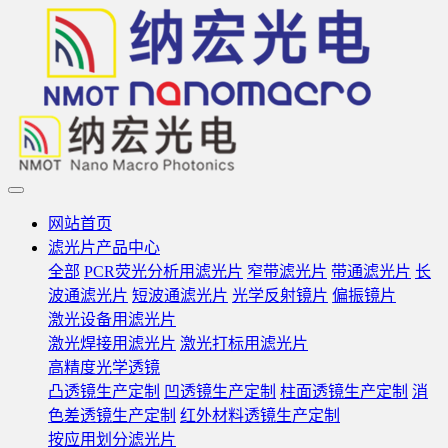
网站首页
滤光片产品中心
全部
PCR荧光分析用滤光片
窄带滤光片
带通滤光片
长
波通滤光片
短波通滤光片
光学反射镜片
偏振镜片
激光设备用滤光片
激光焊接用滤光片
激光打标用滤光片
高精度光学透镜
凸透镜生产定制
凹透镜生产定制
柱面透镜生产定制
消
色差透镜生产定制
红外材料透镜生产定制
按应用划分滤光片