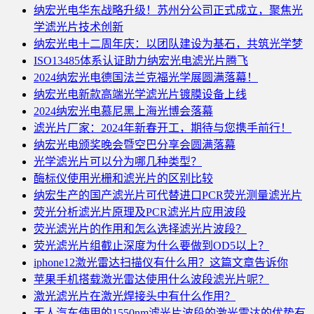
纳宏光电华东战略升级！苏州分公司正式成立，聚焦光
学滤光片技术创新
纳宏光电十二周年庆：以团队建设为基石，共筑光学梦
ISO13485体系认证助力纳宏光电滤光片腾飞
2024纳宏光电德国法兰克福光学展圆满落幕！
纳宏光电新款高端光学滤光片镀膜设备上线
2024纳宏光电慕尼黑上海光博会落幕
滤光片厂家：2024年新春开工，期待与您携手前行！
纳宏光电颁奖晚会暨空巴分享会圆满落幕
光学滤光片可以分为哪几种类型？
酶标仪使用光栅和滤光片的区别比较
纳宏生产的国产滤光片可代替进口PCR荧光测量滤光片
荧光分析滤光片原理及PCR滤光片应用波段
荧光滤光片的作用和怎么选择滤光片波段？
荧光滤光片组截止深度为什么要做到OD5以上？
iphone12激光雷达扫描仪有什么用？这篇文章告诉你
苹果手机搭载激光雷达使用什么波段滤光片呢？
激光滤光片在激光焊接头中有什么作用？
无人汽车使用的1550nm滤光片波段的激光雷达的优势有