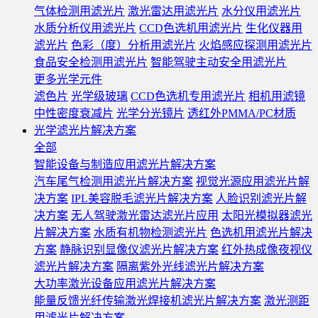
气体检测用滤光片
激光雷达用滤光片
水分仪用滤光片
水质分析仪用滤光片
CCD色选机用滤光片
生化仪器用
滤光片
色彩（度）分析用滤光片
火焰感应探测用滤光片
食品安全检测用滤光片
智能驾驶主动安全用滤光片
更多光学元件
滤色片
光学级玻璃
CCD色选机专用滤光片
相机用滤镜
中性密度衰减片
光学分光镜片
透红外PMMA/PC材质
光学滤光片解决方案
全部
智能设备与制造应用滤光片解决方案
汽车尾气检测用滤光片解决方案
视觉光源应用滤光片解
决方案
IPL美容脱毛滤光片解决方案
人脸识别滤光片解
决方案
无人驾驶激光雷达滤光片应用
太阳光模拟器滤光
片解决方案
水质有机物检测滤光片
色选机用滤光片解决
方案
静脉识别显像仪滤光片解决方案
红外热成像夜视仪
滤光片解决方案
隔离紫外光线滤光片解决方案
大功率激光设备应用滤光片解决方案
能量反馈光纤传输激光焊接机滤光片解决方案
激光测距
用滤光片解决方案