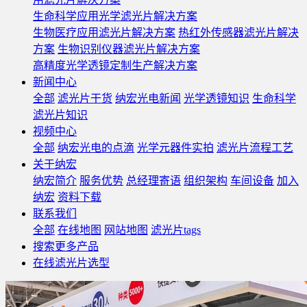
生命科学应用光学滤光片解决方案
生物医疗应用滤光片解决方案
热红外传感器滤光片解决
方案
生物识别仪器滤光片解决方案
高精度光学透镜定制生产解决方案
新闻中心
全部
滤光片干货
纳宏光电新闻
光学透镜知识
生命科学
滤光片知识
视频中心
全部
纳宏光电的点滴
光学元器件实拍
滤光片流程工艺
关于纳宏
纳宏简介
服务优势
总经理寄语
组织架构
车间设备
加入
纳宏
资料下载
联系我们
全部
在线地图
网站地图
滤光片tags
搜索更多产品
在线滤光片选型