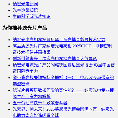
纳宏光电新闻
光学透镜知识
生命科学滤光片知识
为你推荐滤光片产品
纳宏光电亮相2026慕尼黑上海光博会彰显技术实力
高品质滤光片厂家纳宏光电亮相 2025CIOE：以精密制
造技术搭建共赢桥梁
创新引领未来，纳宏光电2024光博会大放异彩
纳宏光电滤光片产品闪耀德国慕尼黑光博会 彰显中国智
造国际竞争力
窄带滤光片关键指标全解析（一）：中心波长与带宽的
选型密码
滤光片镀膜层数如何影响其性能？——纳宏光电专业镀
膜生产厂家为您解析
五一劳动节快乐！致敬奋斗者
光无界，创未来！2025慕尼黑光博会圆满收官，纳宏光
电助力南方智造闪耀全球