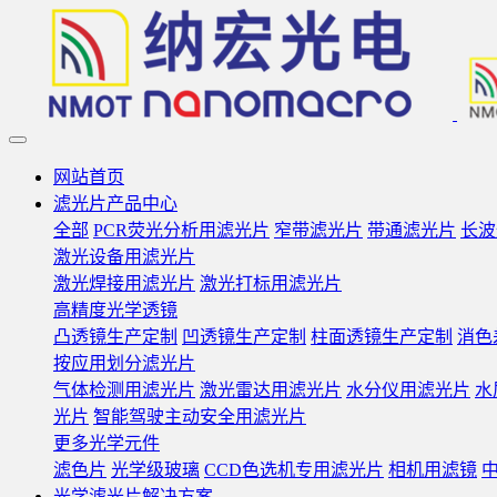
网站首页
滤光片产品中心
全部
PCR荧光分析用滤光片
窄带滤光片
带通滤光片
长波
激光设备用滤光片
激光焊接用滤光片
激光打标用滤光片
高精度光学透镜
凸透镜生产定制
凹透镜生产定制
柱面透镜生产定制
消色
按应用划分滤光片
气体检测用滤光片
激光雷达用滤光片
水分仪用滤光片
水
光片
智能驾驶主动安全用滤光片
更多光学元件
滤色片
光学级玻璃
CCD色选机专用滤光片
相机用滤镜
光学滤光片解决方案