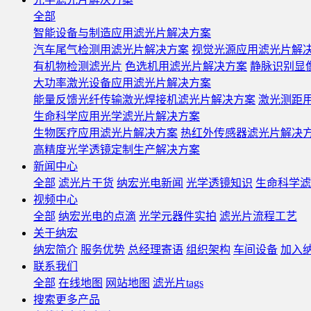
全部
智能设备与制造应用滤光片解决方案
汽车尾气检测用滤光片解决方案
视觉光源应用滤光片解
有机物检测滤光片
色选机用滤光片解决方案
静脉识别显
大功率激光设备应用滤光片解决方案
能量反馈光纤传输激光焊接机滤光片解决方案
激光测距
生命科学应用光学滤光片解决方案
生物医疗应用滤光片解决方案
热红外传感器滤光片解决
高精度光学透镜定制生产解决方案
新闻中心
全部
滤光片干货
纳宏光电新闻
光学透镜知识
生命科学滤
视频中心
全部
纳宏光电的点滴
光学元器件实拍
滤光片流程工艺
关于纳宏
纳宏简介
服务优势
总经理寄语
组织架构
车间设备
加入
联系我们
全部
在线地图
网站地图
滤光片tags
搜索更多产品