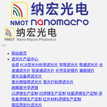
网站首页
滤光片产品中心
全部
PCR荧光分析用滤光片
窄带滤光片
带通滤光片
长
波通滤光片
短波通滤光片
光学反射镜片
偏振镜片
激光设备用滤光片
激光焊接用滤光片
激光打标用滤光片
高精度光学透镜
凸透镜生产定制
凹透镜生产定制
柱面透镜生产定制
消
色差透镜生产定制
红外材料透镜生产定制
按应用划分滤光片