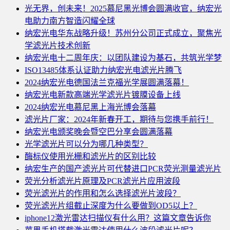
光无界，创未来！2025慕尼黑光博会圆满收官，纳宏光
电助力南方智造闪耀全球
纳宏光电华东战略升级！苏州分公司正式成立，聚焦光
学滤光片技术创新
纳宏光电十二周年庆：以团队建设为基石，共筑光学梦
ISO13485体系认证助力纳宏光电滤光片腾飞
2024纳宏光电德国法兰克福光学展圆满落幕！
纳宏光电新款高端光学滤光片镀膜设备上线
2024纳宏光电慕尼黑上海光博会落幕
滤光片厂家：2024年新春开工，期待与您携手前行！
纳宏光电颁奖晚会暨空巴分享会圆满落幕
光学滤光片可以分为哪几种类型？
酶标仪使用光栅和滤光片的区别比较
纳宏生产的国产滤光片可代替进口PCR荧光测量滤光片
荧光分析滤光片原理及PCR滤光片应用波段
荧光滤光片的作用和怎么选择滤光片波段？
荧光滤光片组截止深度为什么要做到OD5以上？
iphone12激光雷达扫描仪有什么用？这篇文章告诉你