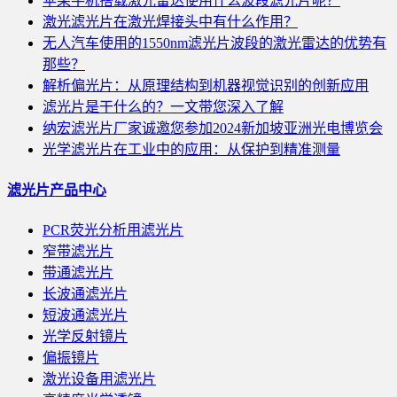
苹果手机搭载激光雷达使用什么波段滤光片呢？
激光滤光片在激光焊接头中有什么作用？
无人汽车使用的1550nm滤光片波段的激光雷达的优势有
那些？
解析偏光片：从原理结构到机器视觉识别的创新应用
滤光片是干什么的？一文带您深入了解
纳宏滤光片厂家诚邀您参加2024新加坡亚洲光电博览会
光学滤光片在工业中的应用：从保护到精准测量
滤光片产品中心
PCR荧光分析用滤光片
窄带滤光片
带通滤光片
长波通滤光片
短波通滤光片
光学反射镜片
偏振镜片
激光设备用滤光片