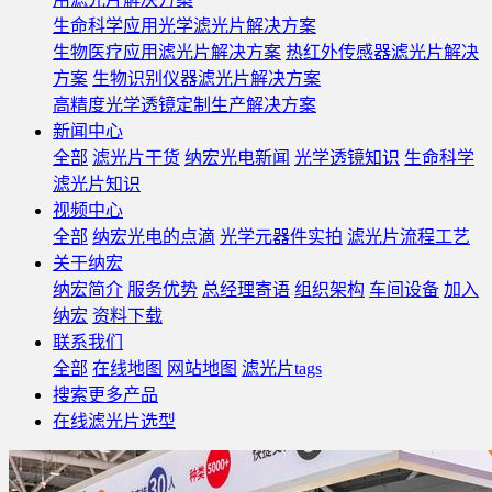
生命科学应用光学滤光片解决方案
生物医疗应用滤光片解决方案
热红外传感器滤光片解决
方案
生物识别仪器滤光片解决方案
高精度光学透镜定制生产解决方案
新闻中心
全部
滤光片干货
纳宏光电新闻
光学透镜知识
生命科学
滤光片知识
视频中心
全部
纳宏光电的点滴
光学元器件实拍
滤光片流程工艺
关于纳宏
纳宏简介
服务优势
总经理寄语
组织架构
车间设备
加入
纳宏
资料下载
联系我们
全部
在线地图
网站地图
滤光片tags
搜索更多产品
在线滤光片选型