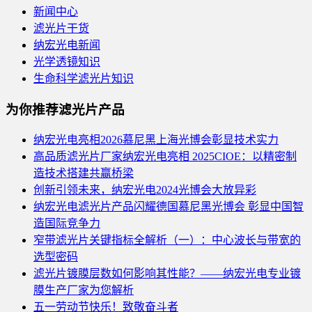
新闻中心
滤光片干货
纳宏光电新闻
光学透镜知识
生命科学滤光片知识
为你推荐滤光片产品
纳宏光电亮相2026慕尼黑上海光博会彰显技术实力
高品质滤光片厂家纳宏光电亮相 2025CIOE：以精密制
造技术搭建共赢桥梁
创新引领未来，纳宏光电2024光博会大放异彩
纳宏光电滤光片产品闪耀德国慕尼黑光博会 彰显中国智
造国际竞争力
窄带滤光片关键指标全解析（一）：中心波长与带宽的
选型密码
滤光片镀膜层数如何影响其性能？——纳宏光电专业镀
膜生产厂家为您解析
五一劳动节快乐！致敬奋斗者