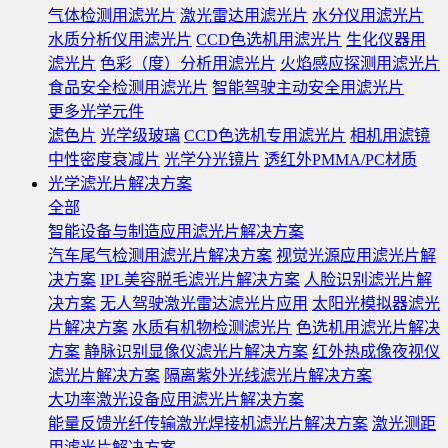
气体检测用滤光片
激光雷达用滤光片
水分仪用滤光片
水质分析仪用滤光片
CCD色选机用滤光片
生化仪器用
滤光片
色彩（度）分析用滤光片
火焰感应探测用滤光片
食品安全检测用滤光片
智能驾驶主动安全用滤光片
更多光学元件
滤色片
光学级玻璃
CCD色选机专用滤光片
相机用滤镜
中性密度衰减片
光学分光镜片
透红外PMMA/PC材质
光学滤光片解决方案
全部
智能设备与制造应用滤光片解决方案
汽车尾气检测用滤光片解决方案
视觉光源应用滤光片解
决方案
IPL美容脱毛滤光片解决方案
人脸识别滤光片解
决方案
无人驾驶激光雷达滤光片应用
太阳光模拟器滤光
片解决方案
水质有机物检测滤光片
色选机用滤光片解决
方案
静脉识别显像仪滤光片解决方案
红外热成像夜视仪
滤光片解决方案
隔离紫外光线滤光片解决方案
大功率激光设备应用滤光片解决方案
能量反馈光纤传输激光焊接机滤光片解决方案
激光测距
用滤光片解决方案