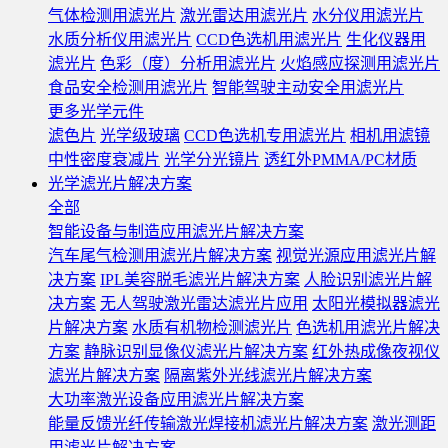
气体检测用滤光片
激光雷达用滤光片
水分仪用滤光片
水质分析仪用滤光片
CCD色选机用滤光片
生化仪器用
滤光片
色彩（度）分析用滤光片
火焰感应探测用滤光片
食品安全检测用滤光片
智能驾驶主动安全用滤光片
更多光学元件
滤色片
光学级玻璃
CCD色选机专用滤光片
相机用滤镜
中性密度衰减片
光学分光镜片
透红外PMMA/PC材质
光学滤光片解决方案
全部
智能设备与制造应用滤光片解决方案
汽车尾气检测用滤光片解决方案
视觉光源应用滤光片解
决方案
IPL美容脱毛滤光片解决方案
人脸识别滤光片解
决方案
无人驾驶激光雷达滤光片应用
太阳光模拟器滤光
片解决方案
水质有机物检测滤光片
色选机用滤光片解决
方案
静脉识别显像仪滤光片解决方案
红外热成像夜视仪
滤光片解决方案
隔离紫外光线滤光片解决方案
大功率激光设备应用滤光片解决方案
能量反馈光纤传输激光焊接机滤光片解决方案
激光测距
用滤光片解决方案