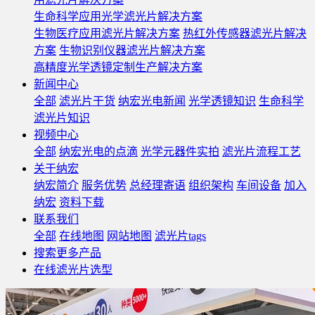
生命科学应用光学滤光片解决方案
生物医疗应用滤光片解决方案
热红外传感器滤光片解决
方案
生物识别仪器滤光片解决方案
高精度光学透镜定制生产解决方案
新闻中心
全部
滤光片干货
纳宏光电新闻
光学透镜知识
生命科学
滤光片知识
视频中心
全部
纳宏光电的点滴
光学元器件实拍
滤光片流程工艺
关于纳宏
纳宏简介
服务优势
总经理寄语
组织架构
车间设备
加入
纳宏
资料下载
联系我们
全部
在线地图
网站地图
滤光片tags
搜索更多产品
在线滤光片选型