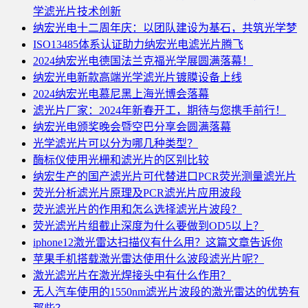
学滤光片技术创新
纳宏光电十二周年庆：以团队建设为基石，共筑光学梦
ISO13485体系认证助力纳宏光电滤光片腾飞
2024纳宏光电德国法兰克福光学展圆满落幕！
纳宏光电新款高端光学滤光片镀膜设备上线
2024纳宏光电慕尼黑上海光博会落幕
滤光片厂家：2024年新春开工，期待与您携手前行！
纳宏光电颁奖晚会暨空巴分享会圆满落幕
光学滤光片可以分为哪几种类型？
酶标仪使用光栅和滤光片的区别比较
纳宏生产的国产滤光片可代替进口PCR荧光测量滤光片
荧光分析滤光片原理及PCR滤光片应用波段
荧光滤光片的作用和怎么选择滤光片波段？
荧光滤光片组截止深度为什么要做到OD5以上？
iphone12激光雷达扫描仪有什么用？这篇文章告诉你
苹果手机搭载激光雷达使用什么波段滤光片呢？
激光滤光片在激光焊接头中有什么作用？
无人汽车使用的1550nm滤光片波段的激光雷达的优势有