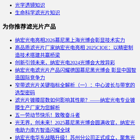
光学透镜知识
生命科学滤光片知识
为你推荐滤光片产品
纳宏光电亮相2026慕尼黑上海光博会彰显技术实力
高品质滤光片厂家纳宏光电亮相 2025CIOE：以精密制
造技术搭建共赢桥梁
创新引领未来，纳宏光电2024光博会大放异彩
纳宏光电滤光片产品闪耀德国慕尼黑光博会 彰显中国智
造国际竞争力
窄带滤光片关键指标全解析（一）：中心波长与带宽的
选型密码
滤光片镀膜层数如何影响其性能？——纳宏光电专业镀
膜生产厂家为您解析
五一劳动节快乐！致敬奋斗者
光无界，创未来！2025慕尼黑光博会圆满收官，纳宏光
电助力南方智造闪耀全球
纳宏光电华东战略升级！苏州分公司正式成立，聚焦光