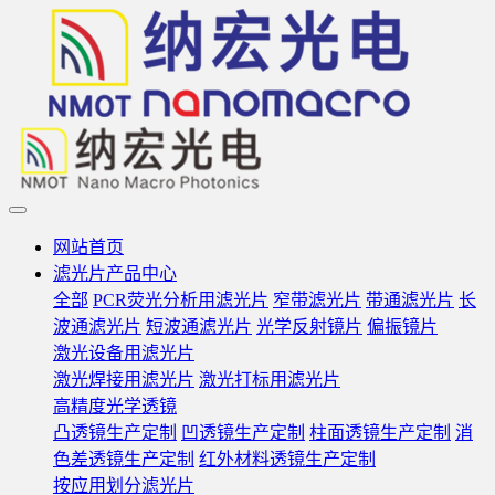
网站首页
滤光片产品中心
全部
PCR荧光分析用滤光片
窄带滤光片
带通滤光片
长
波通滤光片
短波通滤光片
光学反射镜片
偏振镜片
激光设备用滤光片
激光焊接用滤光片
激光打标用滤光片
高精度光学透镜
凸透镜生产定制
凹透镜生产定制
柱面透镜生产定制
消
色差透镜生产定制
红外材料透镜生产定制
按应用划分滤光片