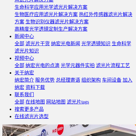
生命科学应用光学滤光片解决方案
生物医疗应用滤光片解决方案
热红外传感器滤光片解决
方案
生物识别仪器滤光片解决方案
高精度光学透镜定制生产解决方案
新闻中心
全部
滤光片干货
纳宏光电新闻
光学透镜知识
生命科学
滤光片知识
视频中心
全部
纳宏光电的点滴
光学元器件实拍
滤光片流程工艺
关于纳宏
纳宏简介
服务优势
总经理寄语
组织架构
车间设备
加入
纳宏
资料下载
联系我们
全部
在线地图
网站地图
滤光片tags
搜索更多产品
在线滤光片选型