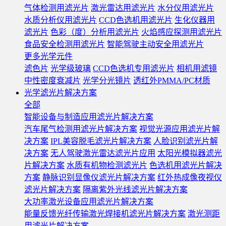
气体检测用滤光片
激光雷达用滤光片
水分仪用滤光片
水质分析仪用滤光片
CCD色选机用滤光片
生化仪器用
滤光片
色彩（度）分析用滤光片
火焰感应探测用滤光片
食品安全检测用滤光片
智能驾驶主动安全用滤光片
更多光学元件
滤色片
光学级玻璃
CCD色选机专用滤光片
相机用滤镜
中性密度衰减片
光学分光镜片
透红外PMMA/PC材质
光学滤光片解决方案
全部
智能设备与制造应用滤光片解决方案
汽车尾气检测用滤光片解决方案
视觉光源应用滤光片解
决方案
IPL美容脱毛滤光片解决方案
人脸识别滤光片解
决方案
无人驾驶激光雷达滤光片应用
太阳光模拟器滤光
片解决方案
水质有机物检测滤光片
色选机用滤光片解决
方案
静脉识别显像仪滤光片解决方案
红外热成像夜视仪
滤光片解决方案
隔离紫外光线滤光片解决方案
大功率激光设备应用滤光片解决方案
能量反馈光纤传输激光焊接机滤光片解决方案
激光测距
用滤光片解决方案