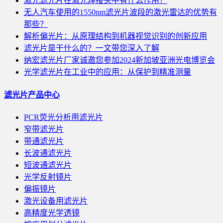
激光滤光片在激光焊接头中有什么作用？
无人汽车使用的1550nm滤光片波段的激光雷达的优势有
那些？
解析偏光片：从原理结构到机器视觉识别的创新应用
滤光片是干什么的？一文带您深入了解
纳宏滤光片厂家诚邀您参加2024新加坡亚洲光电博览会
光学滤光片在工业中的应用：从保护到精准测量
滤光片产品中心
PCR荧光分析用滤光片
窄带滤光片
带通滤光片
长波通滤光片
短波通滤光片
光学反射镜片
偏振镜片
激光设备用滤光片
高精度光学透镜