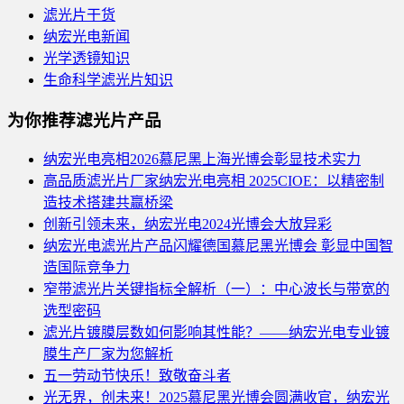
滤光片干货
纳宏光电新闻
光学透镜知识
生命科学滤光片知识
为你推荐滤光片产品
纳宏光电亮相2026慕尼黑上海光博会彰显技术实力
高品质滤光片厂家纳宏光电亮相 2025CIOE：以精密制
造技术搭建共赢桥梁
创新引领未来，纳宏光电2024光博会大放异彩
纳宏光电滤光片产品闪耀德国慕尼黑光博会 彰显中国智
造国际竞争力
窄带滤光片关键指标全解析（一）：中心波长与带宽的
选型密码
滤光片镀膜层数如何影响其性能？——纳宏光电专业镀
膜生产厂家为您解析
五一劳动节快乐！致敬奋斗者
光无界，创未来！2025慕尼黑光博会圆满收官，纳宏光