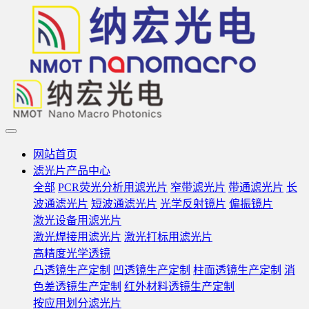
网站首页
滤光片产品中心
全部
PCR荧光分析用滤光片
窄带滤光片
带通滤光片
长
波通滤光片
短波通滤光片
光学反射镜片
偏振镜片
激光设备用滤光片
激光焊接用滤光片
激光打标用滤光片
高精度光学透镜
凸透镜生产定制
凹透镜生产定制
柱面透镜生产定制
消
色差透镜生产定制
红外材料透镜生产定制
按应用划分滤光片